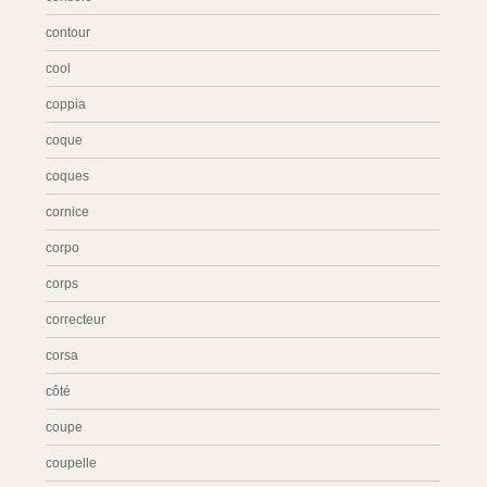
contour
cool
coppia
coque
coques
cornice
corpo
corps
correcteur
corsa
côté
coupe
coupelle