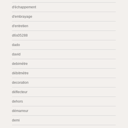
d'échappement
d'embrayage
d'entretien
d6s05288
dado
david
debimétre
débitmètre
decoration
déflecteur
dehors
démarreur
demi