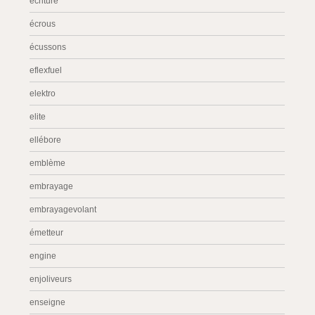
écriture
écrous
écussons
eflexfuel
elektro
elite
ellébore
emblème
embrayage
embrayagevolant
émetteur
engine
enjoliveurs
enseigne