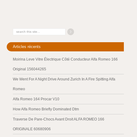
Articles récents
Moirina Leve Vitre Électrique Côté Conducteur Alfa Romeo 166
Original 156044265
We Went For A Night Drive Around Zurich In A Fire Spitting Alfa
Romeo
Alfa Romeo 164 Procar V10
How Alfa Romeo Briefly Dominated Dtm
Traverse De Pare-Chocs Avant Droit ALFA ROMEO 166
ORIGINALE 60680906