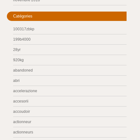
novembre 2018
Catégories
100317zbkp
199b4000
28yr
920kg
abandoned
abri
accelerazione
accesorii
accoudoir
actionneur
actionneurs