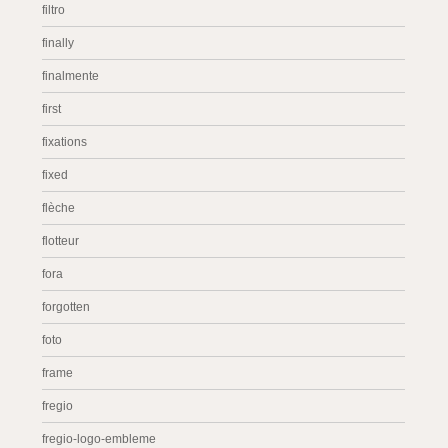
filtro
finally
finalmente
first
fixations
fixed
flèche
flotteur
fora
forgotten
foto
frame
fregio
fregio-logo-embleme