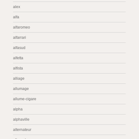
alex
alfa
alfaromeo
alfarrari
alfasud
alfetta
alfista
alliage
allumage
allume-cigare
alpha
alphaville
alternateur