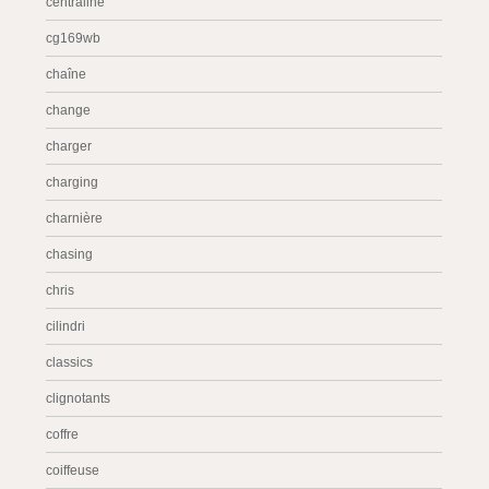
centraline
cg169wb
chaîne
change
charger
charging
charnière
chasing
chris
cilindri
classics
clignotants
coffre
coiffeuse