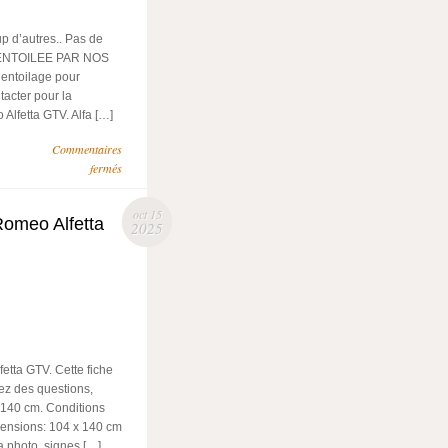
 d’autres.. Pas de
. ENTOILEE PAR NOS
’entoilage pour
acter pour la
Alfetta GTV. Alfa […]
Commentaires
fermés
oct 15
 Romeo Alfetta
2025
fetta GTV. Cette fiche
ez des questions,
 140 cm. Conditions
mensions: 104 x 140 cm
 photo, signes […]