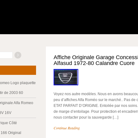
Affiche Originale Garage Conces
Alfasud 1972-80 Calandre Cuore
Romeo Logo plaquette
tir de 2003 60
Voyez nos autre modèles. Nous en avons beaucoup d
peu d’affiches Alfa Roméo sur le marché.. Pas de 
riginale Alfa Romeo
ETAT PARFAIT D’ORIGINE. Entoilée par nos soins.
de marge d’entoilage. Pour protection et encadre
 8V 16V
nous contacter pour la sauvegarde […]
trique Côté
Continue Reading
166 Original