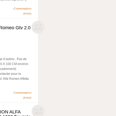
Commentaires
fermés
juil 8
a Romeo Gtv 2.0
2025
 d’autres.. Pas de
70 X 100 CM environ.
ncadrement).
tacter pour la
V. Alfa Romeo Alfetta
Commentaires
fermés
juin 20
ION ALFA
2025