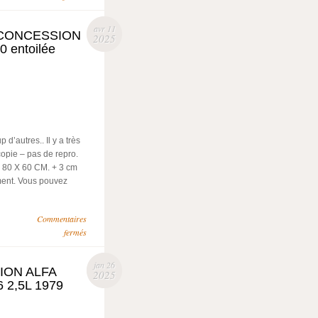
avr 11
 CONCESSION
2025
entoilée
’autres.. Il y a très
copie – pas de repro.
 80 X 60 CM. + 3 cm
ment. Vous pouvez
Commentaires
fermés
jan 26
ION ALFA
2025
 2,5L 1979