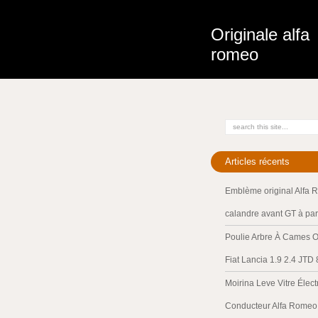
Originale alfa
romeo
Articles récents
Emblème original Alfa 
calandre avant GT à par
Poulie Arbre À Cames O
Fiat Lancia 1.9 2.4 JTD
Moirina Leve Vitre Élec
Conducteur Alfa Romeo 