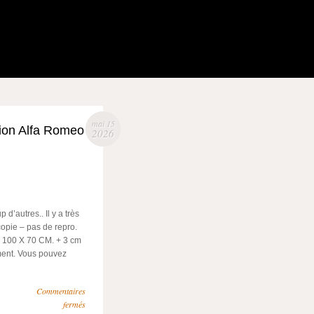
mai 15
sion Alfa Romeo
2026
’autres.. Il y a très
copie – pas de repro.
 100 X 70 CM. + 3 cm
ment. Vous pouvez
Commentaires
fermés