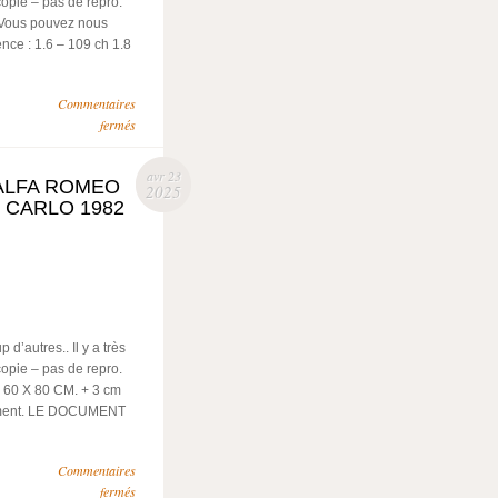
copie – pas de repro.
Vous pouvez nous
nce : 1.6 – 109 ch 1.8
Commentaires
fermés
avr 23
ALFA ROMEO
2025
E CARLO 1982
’autres.. Il y a très
copie – pas de repro.
 60 X 80 CM. + 3 cm
rement. LE DOCUMENT
Commentaires
fermés