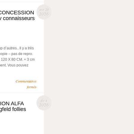
avr 28
 CONCESSION
2026
 connaisseurs
’autres.. Il y a très
copie – pas de repro.
 120 X 80 CM. + 3 cm
ment. Vous pouvez
Commentaires
fermés
fév 4
ION ALFA
2026
ld follies