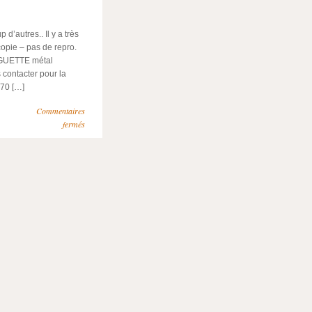
’autres.. Il y a très
copie – pas de repro.
GUETTE métal
contacter pour la
470 […]
Commentaires
fermés