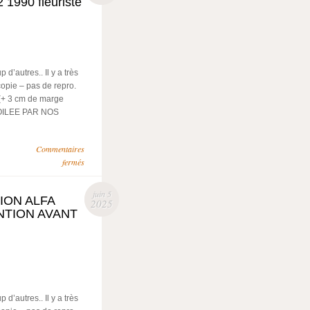
990 fleuriste
’autres.. Il y a très
copie – pas de repro.
(+ 3 cm de marge
NTOILEE PAR NOS
Commentaires
fermés
juin 5
ION ALFA
2025
NTION AVANT
’autres.. Il y a très