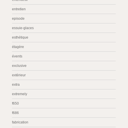
entretien
episode
essuie-glaces
esthétique
étagère
évents
exclusive
extérieur
extra
extremely
f650
f686
fabrication