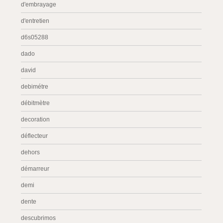
d'embrayage
d'entretien
d6s05288
dado
david
debimétre
débitmètre
decoration
déflecteur
dehors
démarreur
demi
dente
descubrimos