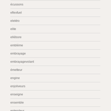
écussons
eflexfuel
elektro
elite
ellébore
emblème
embrayage
embrayagevolant
émetteur
engine
enjoliveurs
enseigne
ensemble
entendeur