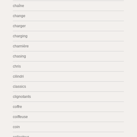
chaîne
change
charger
charging
charnière
chasing
chris
cilindri
classics
clignotants
coffre
coiffeuse
coin