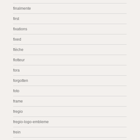
finalmente
first
fixations
fixed
flèche
flotteur
fora
forgotten
foto
frame
fregio
fregio-logo-embleme
frein