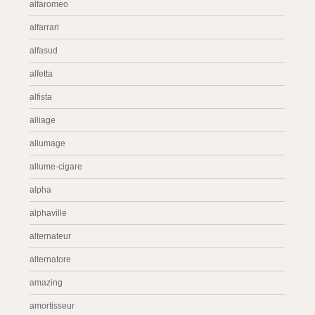
alfaromeo
alfarrari
alfasud
alfetta
alfista
alliage
allumage
allume-cigare
alpha
alphaville
alternateur
alternatore
amazing
amortisseur