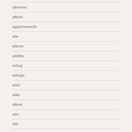
aérienne
affiche
aggiornamento
aile
aileron
ailettes
airbag
airbags
aisin
akku
album
alex
alfa