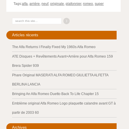
Tags:
alfa
,
arrière
,
neuf
,
originale
,
plafonnier
,
romeo
,
super
Articles récents
The Alfa Returns I Finally Fixed My 1960s Alfa Romeo
ATE Disques + Revêtements Avant+Arrière pour Alfa Romeo 159
Brera Spider 939
Phare Original MASERATI ALFA ROMEO GIULIETTA ALFETTA
BERLINA LANCIA
Bringing An Alfa Romeo Duetto Back To Life Chapter 15
Emblème original Alfa Romeo Logo plaquette calandre avant GT à
partir de 2003 60
Archives