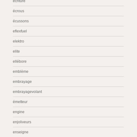
écriture
écrous
écussons
eflexfuel
elektro
elite
ellébore
emblème
embrayage
embrayagevolant
émetteur
engine
enjoliveurs
enseigne