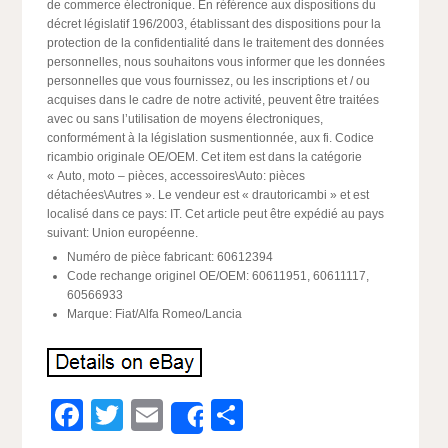
de commerce électronique. En référence aux dispositions du
décret législatif 196/2003, établissant des dispositions pour la
protection de la confidentialité dans le traitement des données
personnelles, nous souhaitons vous informer que les données
personnelles que vous fournissez, ou les inscriptions et / ou
acquises dans le cadre de notre activité, peuvent être traitées
avec ou sans l’utilisation de moyens électroniques,
conformément à la législation susmentionnée, aux fi. Codice
ricambio originale OE/OEM. Cet item est dans la catégorie
« Auto, moto – pièces, accessoires\Auto: pièces
détachées\Autres ». Le vendeur est « drautoricambi » et est
localisé dans ce pays: IT. Cet article peut être expédié au pays
suivant: Union européenne.
Numéro de pièce fabricant: 60612394
Code rechange originel OE/OEM: 60611951, 60611117,
60566933
Marque: Fiat/Alfa Romeo/Lancia
Facebook
Twitter
Email
Partager
Share