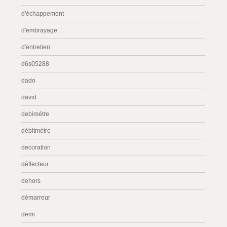
d'échappement
d'embrayage
d'entretien
d6s05288
dado
david
debimétre
débitmètre
decoration
déflecteur
dehors
démarreur
demi