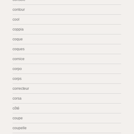
contour
cool
coppia
coque
coques
cornice
corpo
corps
correcteur
corsa
côté
coupe
coupelle