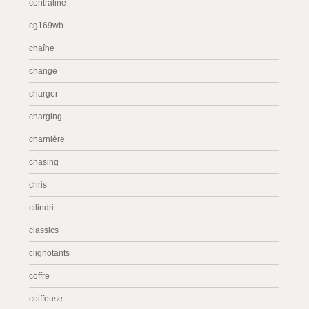
centraline
cg169wb
chaîne
change
charger
charging
charnière
chasing
chris
cilindri
classics
clignotants
coffre
coiffeuse