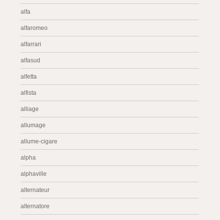
alfa
alfaromeo
alfarrari
alfasud
alfetta
alfista
alliage
allumage
allume-cigare
alpha
alphaville
alternateur
alternatore