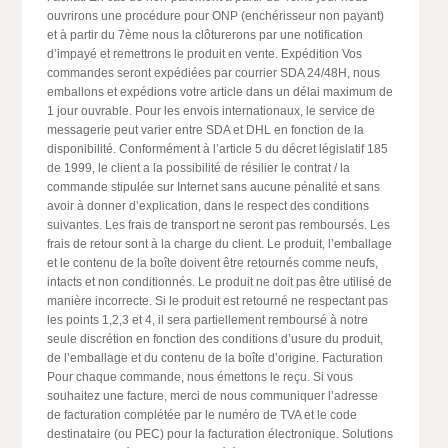
ouvrirons une procédure pour ONP (enchérisseur non payant)
et à partir du 7ème nous la clôturerons par une notification
d’impayé et remettrons le produit en vente. Expédition Vos
commandes seront expédiées par courrier SDA 24/48H, nous
emballons et expédions votre article dans un délai maximum de
1 jour ouvrable. Pour les envois internationaux, le service de
messagerie peut varier entre SDA et DHL en fonction de la
disponibilité. Conformément à l’article 5 du décret législatif 185
de 1999, le client a la possibilité de résilier le contrat / la
commande stipulée sur Internet sans aucune pénalité et sans
avoir à donner d’explication, dans le respect des conditions
suivantes. Les frais de transport ne seront pas remboursés. Les
frais de retour sont à la charge du client. Le produit, l’emballage
et le contenu de la boîte doivent être retournés comme neufs,
intacts et non conditionnés. Le produit ne doit pas être utilisé de
manière incorrecte. Si le produit est retourné ne respectant pas
les points 1,2,3 et 4, il sera partiellement remboursé à notre
seule discrétion en fonction des conditions d’usure du produit,
de l’emballage et du contenu de la boîte d’origine. Facturation
Pour chaque commande, nous émettons le reçu. Si vous
souhaitez une facture, merci de nous communiquer l’adresse
de facturation complétée par le numéro de TVA et le code
destinataire (ou PEC) pour la facturation électronique. Solutions