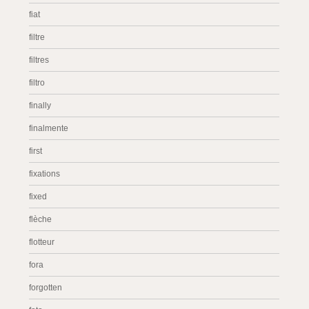
fiat
filtre
filtres
filtro
finally
finalmente
first
fixations
fixed
flèche
flotteur
fora
forgotten