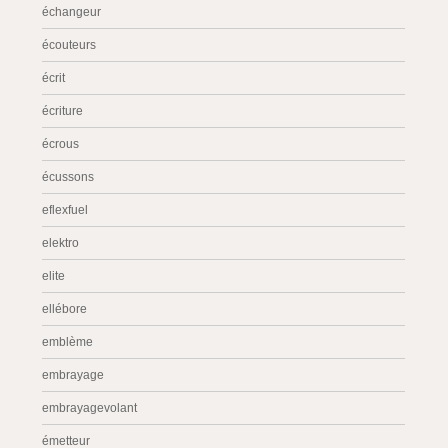
échangeur
écouteurs
écrit
écriture
écrous
écussons
eflexfuel
elektro
elite
ellébore
emblème
embrayage
embrayagevolant
émetteur