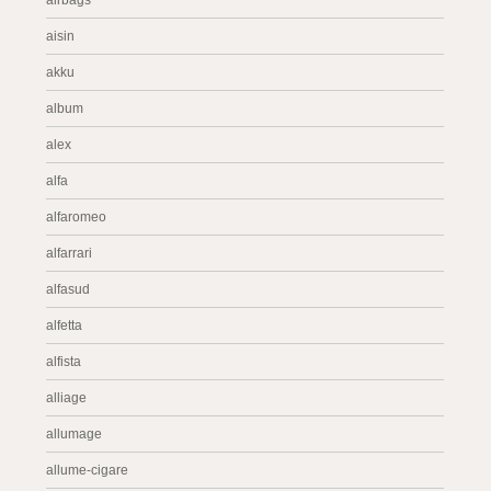
airbags
aisin
akku
album
alex
alfa
alfaromeo
alfarrari
alfasud
alfetta
alfista
alliage
allumage
allume-cigare