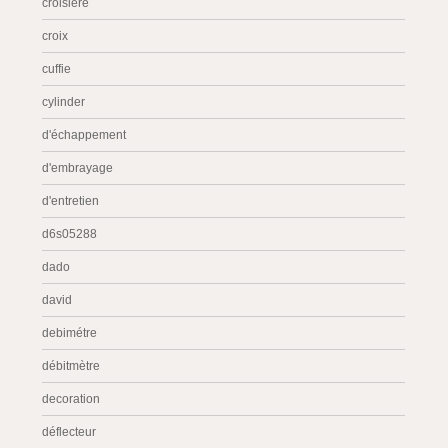
croisière
croix
cuffie
cylinder
d'échappement
d'embrayage
d'entretien
d6s05288
dado
david
debimétre
débitmètre
decoration
déflecteur