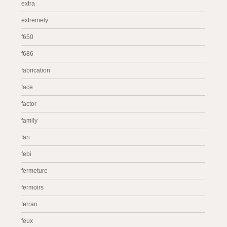
extra
extremely
f650
f686
fabrication
face
factor
family
fari
febi
fermeture
fermoirs
ferrari
feux