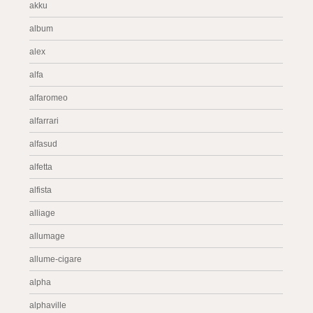
akku
album
alex
alfa
alfaromeo
alfarrari
alfasud
alfetta
alfista
alliage
allumage
allume-cigare
alpha
alphaville