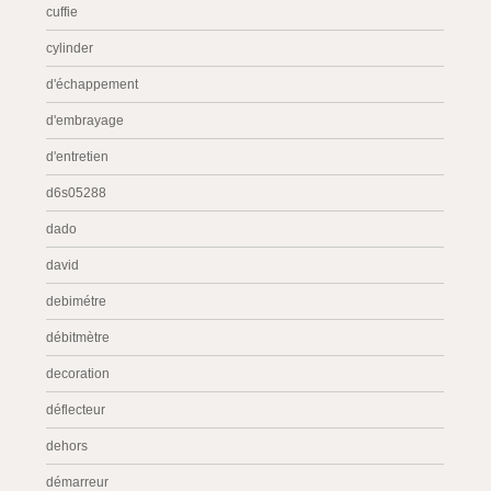
cuffie
cylinder
d'échappement
d'embrayage
d'entretien
d6s05288
dado
david
debimétre
débitmètre
decoration
déflecteur
dehors
démarreur