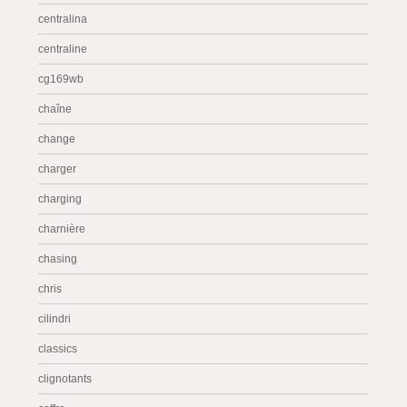
centralina
centraline
cg169wb
chaîne
change
charger
charging
charnière
chasing
chris
cilindri
classics
clignotants