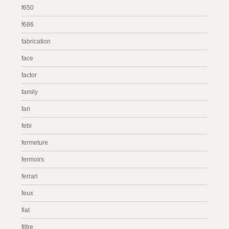
f650
f686
fabrication
face
factor
family
fari
febi
fermeture
fermoirs
ferrari
feux
fiat
filtre