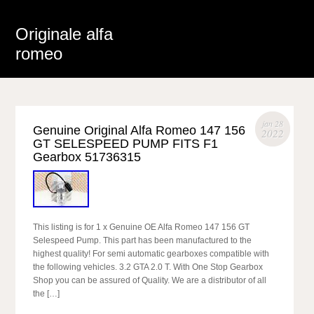
Originale alfa
romeo
jan 28
Genuine Original Alfa Romeo 147 156
2022
GT SELESPEED PUMP FITS F1
Gearbox 51736315
This listing is for 1 x Genuine OE Alfa Romeo 147 156 GT
Selespeed Pump. This part has been manufactured to the
highest quality! For semi automatic gearboxes compatible with
the following vehicles. 3.2 GTA 2.0 T. With One Stop Gearbox
Shop you can be assured of Quality. We are a distributor of all
the […]