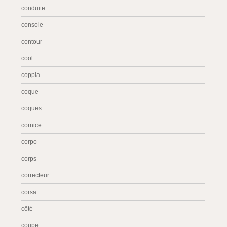
conduite
console
contour
cool
coppia
coque
coques
cornice
corpo
corps
correcteur
corsa
côté
coupe