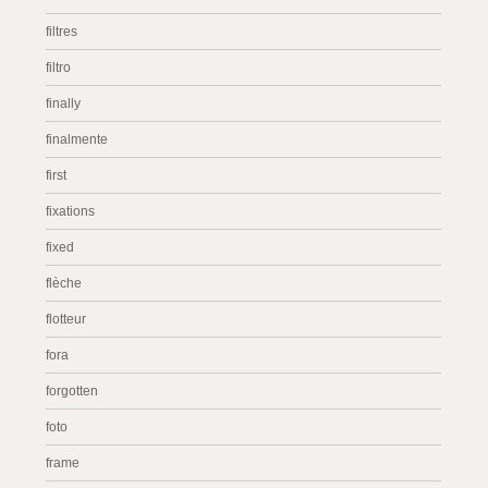
filtres
filtro
finally
finalmente
first
fixations
fixed
flèche
flotteur
fora
forgotten
foto
frame