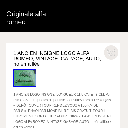
Originale alfa
romeo
jan 12
1 ANCIEN INSIGNE LOGO ALFA
2021
ROMEO, VINTAGE, GARAGE, AUTO,
no émaillée
1 ANCIEN LOGO INSIGNE. LONGUEUR 11.5 CM ET 8 CM. Voir
PHOTOS autre photos disponible. Consultez mes autres objets.
« DÉPÔT OUVERT SUR RENDEZ VOUS A 100 KM DE
PARIS ». ENVOI PAR MONDIAL RELAIS GRATUIT. POUR L
EUROPE ME CONTACTER POUR. L’item « 1 ANCIEN INSIGNE
LOGO ALFA ROMEO, VINTAGE, GARAGE, AUTO, no émaillée »
est en vente […]