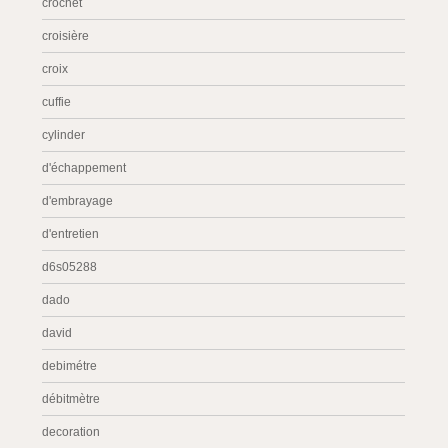
crochet
croisière
croix
cuffie
cylinder
d'échappement
d'embrayage
d'entretien
d6s05288
dado
david
debimétre
débitmètre
decoration