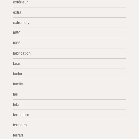
extérieur
extra
extremely
f650
f686
fabrication
face
factor
family
fari
febi
fermeture
fermoirs
ferrari