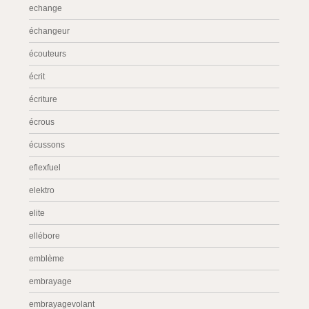
echange
échangeur
écouteurs
écrit
écriture
écrous
écussons
eflexfuel
elektro
elite
ellébore
emblème
embrayage
embrayagevolant