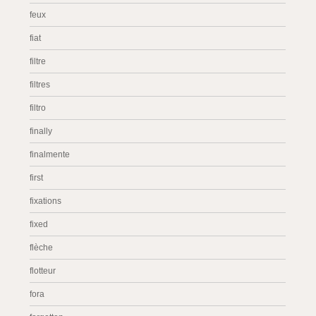
feux
fiat
filtre
filtres
filtro
finally
finalmente
first
fixations
fixed
flèche
flotteur
fora