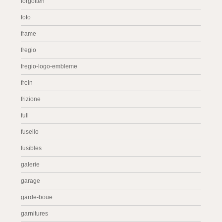
forgotten
foto
frame
fregio
fregio-logo-embleme
frein
frizione
full
fusello
fusibles
galerie
garage
garde-boue
garnitures