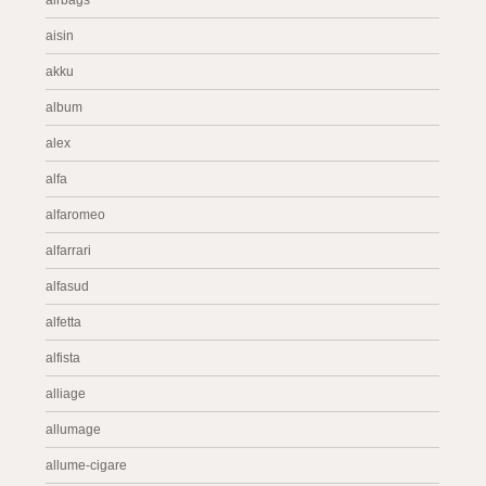
airbags
aisin
akku
album
alex
alfa
alfaromeo
alfarrari
alfasud
alfetta
alfista
alliage
allumage
allume-cigare