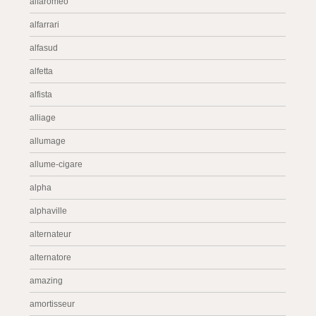
alfaromeo
alfarrari
alfasud
alfetta
alfista
alliage
allumage
allume-cigare
alpha
alphaville
alternateur
alternatore
amazing
amortisseur