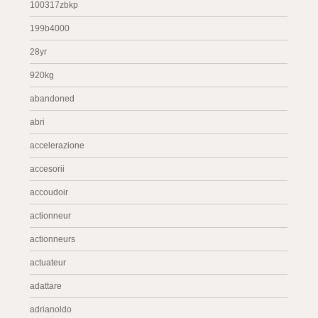
100317zbkp
199b4000
28yr
920kg
abandoned
abri
accelerazione
accesorii
accoudoir
actionneur
actionneurs
actuateur
adattare
adrianoldo