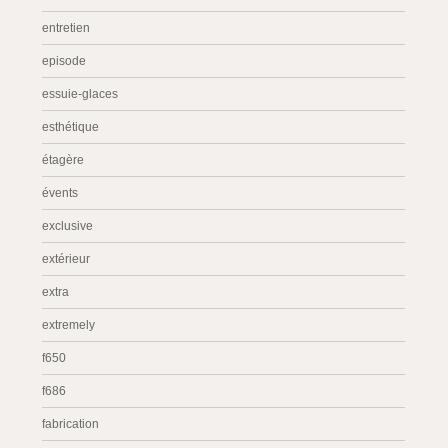
entretien
episode
essuie-glaces
esthétique
étagère
évents
exclusive
extérieur
extra
extremely
f650
f686
fabrication