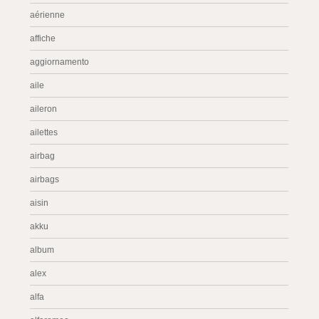
aérienne
affiche
aggiornamento
aile
aileron
ailettes
airbag
airbags
aisin
akku
album
alex
alfa