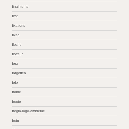
finalmente
first
fixations
fixed
flèche
flotteur
fora
forgotten
foto
frame
fregio
fregio-logo-embleme
frein