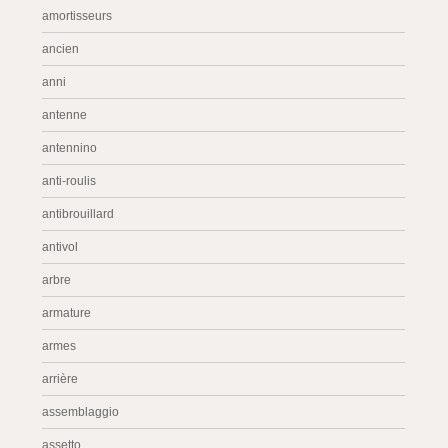
amortisseurs
ancien
anni
antenne
antennino
anti-roulis
antibrouillard
antivol
arbre
armature
armes
arrière
assemblaggio
assetto