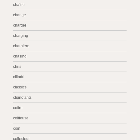
chaîne
change
charger
charging
charnière
chasing
chris
cilindri
classics
clignotants
coffre
coiffeuse
coin
collecteur