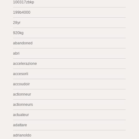
100317zbkp
199b4000
28yr
920kg
abandoned
abri
accelerazione
accesorii
accoudoir
actionneur
actionneurs
actuateur
adattare
adrianoldo