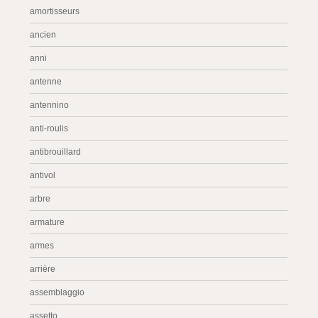
amortisseurs
ancien
anni
antenne
antennino
anti-roulis
antibrouillard
antivol
arbre
armature
armes
arrière
assemblaggio
assetto