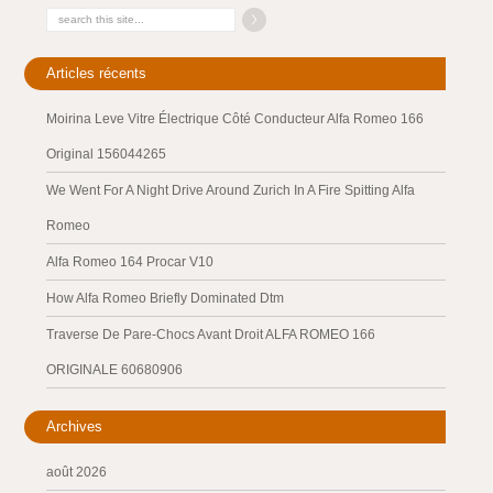
Articles récents
Moirina Leve Vitre Électrique Côté Conducteur Alfa Romeo 166
Original 156044265
We Went For A Night Drive Around Zurich In A Fire Spitting Alfa
Romeo
Alfa Romeo 164 Procar V10
How Alfa Romeo Briefly Dominated Dtm
Traverse De Pare-Chocs Avant Droit ALFA ROMEO 166
ORIGINALE 60680906
Archives
août 2026