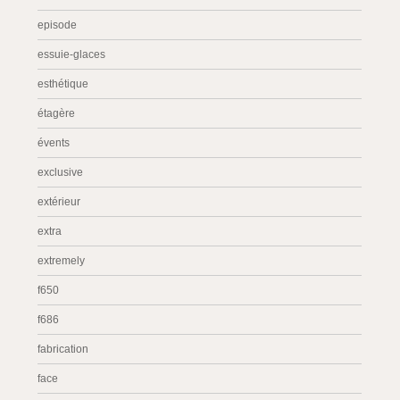
episode
essuie-glaces
esthétique
étagère
évents
exclusive
extérieur
extra
extremely
f650
f686
fabrication
face