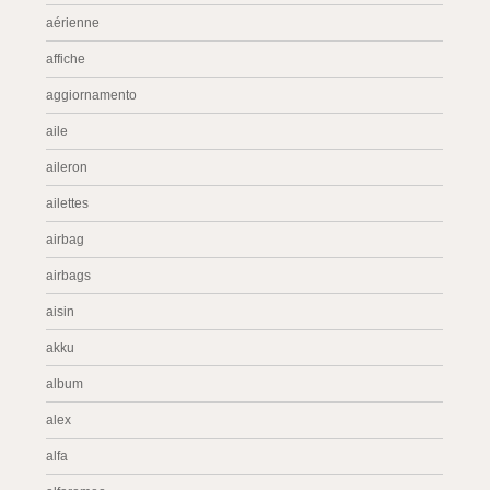
aérienne
affiche
aggiornamento
aile
aileron
ailettes
airbag
airbags
aisin
akku
album
alex
alfa