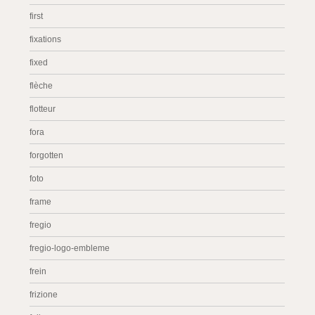
first
fixations
fixed
flèche
flotteur
fora
forgotten
foto
frame
fregio
fregio-logo-embleme
frein
frizione