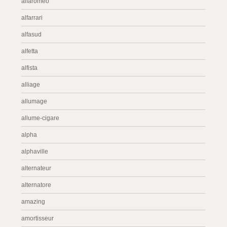
alfaromeo
alfarrari
alfasud
alfetta
alfista
alliage
allumage
allume-cigare
alpha
alphaville
alternateur
alternatore
amazing
amortisseur