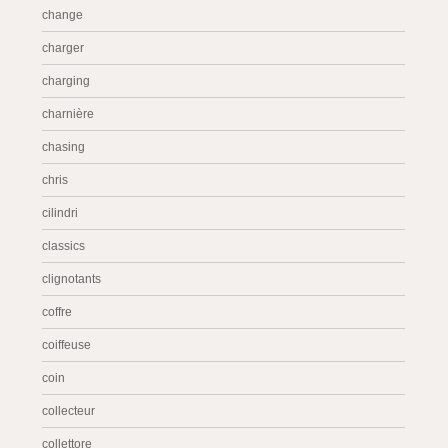
change
charger
charging
charnière
chasing
chris
cilindri
classics
clignotants
coffre
coiffeuse
coin
collecteur
collettore