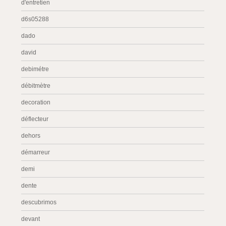
d'entretien
d6s05288
dado
david
debimétre
débitmètre
decoration
déflecteur
dehors
démarreur
demi
dente
descubrimos
devant