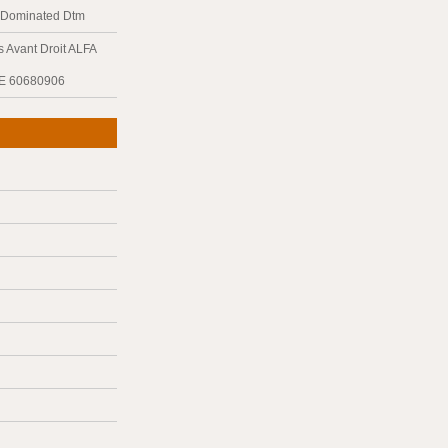
y Dominated Dtm
 Avant Droit ALFA
E 60680906