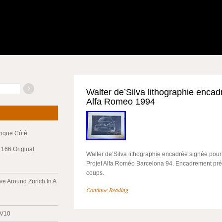
Walter de’Silva lithographie enca
Alfa Romeo 1994
trique Côté
166 Original
Walter de’Silva lithographie encadrée signée pou
Projet Alfa Roméo Barcelona 94. Encadrement pr
coups.
ve Around Zurich In A
Continue Reading
 V10