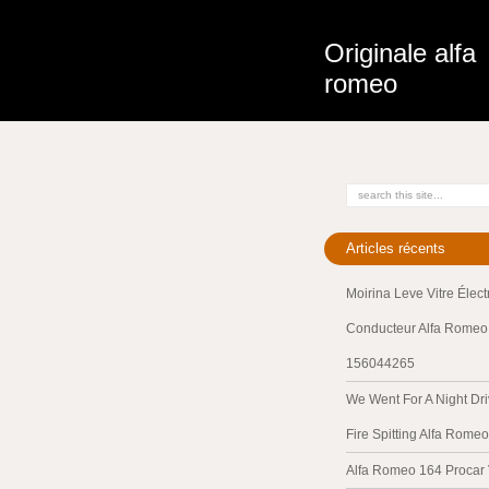
Originale alfa
romeo
Articles récents
Moirina Leve Vitre Élec
Conducteur Alfa Romeo 
156044265
We Went For A Night Dri
Fire Spitting Alfa Romeo
Alfa Romeo 164 Procar