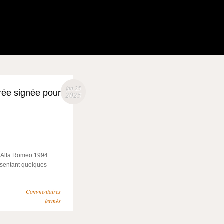
jan 25
drée signée pour
2025
r Alfa Romeo 1994.
ésentant quelques
Commentaires
fermés