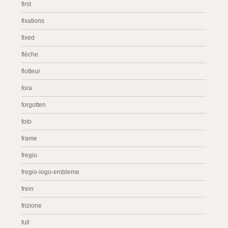
first
fixations
fixed
flèche
flotteur
fora
forgotten
foto
frame
fregio
fregio-logo-embleme
frein
frizione
full