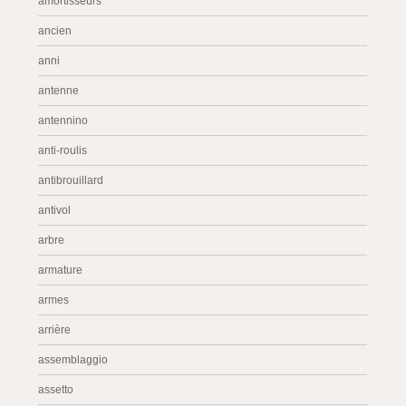
amortisseurs
ancien
anni
antenne
antennino
anti-roulis
antibrouillard
antivol
arbre
armature
armes
arrière
assemblaggio
assetto