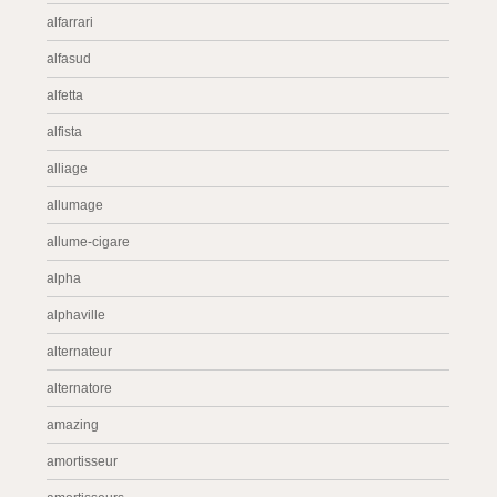
alfarrari
alfasud
alfetta
alfista
alliage
allumage
allume-cigare
alpha
alphaville
alternateur
alternatore
amazing
amortisseur