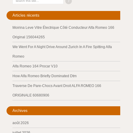
Articles récents
Moirina Leve Vitre Électrique Côté Conducteur Alfa Romeo 166
Original 156044265
We Went For A Night Drive Around Zurich In A Fire Spitting Alfa
Romeo
Alfa Romeo 164 Procar V10
How Alfa Romeo Briefly Dominated Dtm
Traverse De Pare-Chocs Avant Droit ALFA ROMEO 166
ORIGINALE 60680906
Archives
août 2026
juillet 2026