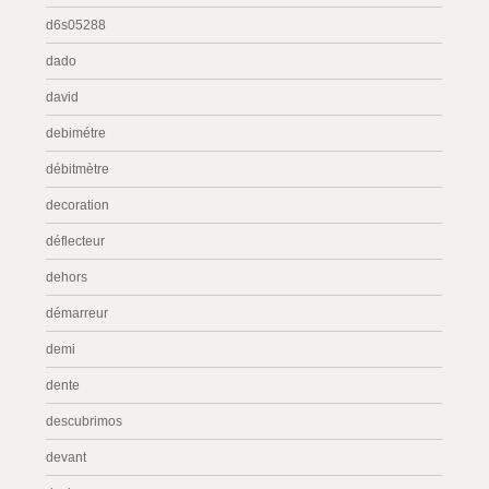
d6s05288
dado
david
debimétre
débitmètre
decoration
déflecteur
dehors
démarreur
demi
dente
descubrimos
devant