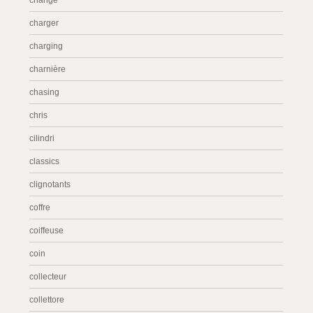
change
charger
charging
charnière
chasing
chris
cilindri
classics
clignotants
coffre
coiffeuse
coin
collecteur
collettore