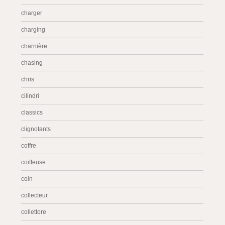
charger
charging
charnière
chasing
chris
cilindri
classics
clignotants
coffre
coiffeuse
coin
collecteur
collettore