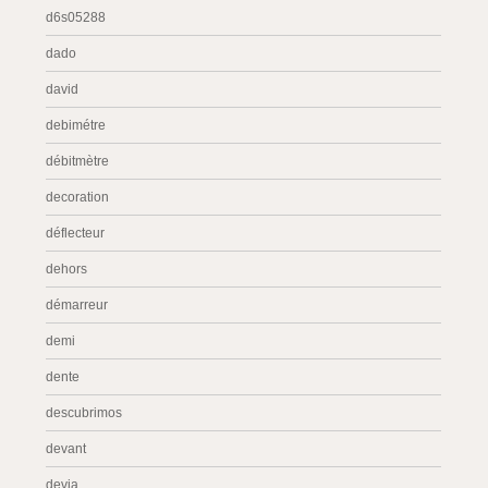
d6s05288
dado
david
debimétre
débitmètre
decoration
déflecteur
dehors
démarreur
demi
dente
descubrimos
devant
devia