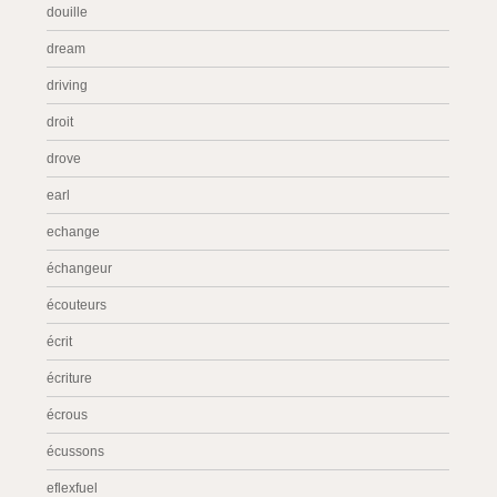
douille
dream
driving
droit
drove
earl
echange
échangeur
écouteurs
écrit
écriture
écrous
écussons
eflexfuel