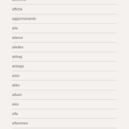
affiche
aggiornamento
aile
aileron
ailettes
airbag
airbags
aisin
akku
album
alex
alfa
alfaromeo