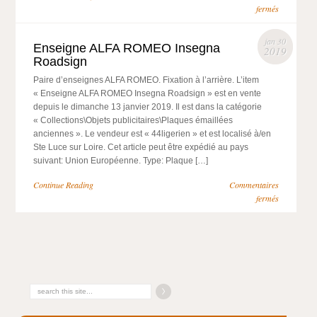
fermés
jan 30
Enseigne ALFA ROMEO Insegna
2019
Roadsign
Paire d’enseignes ALFA ROMEO. Fixation à l’arrière. L’item
« Enseigne ALFA ROMEO Insegna Roadsign » est en vente
depuis le dimanche 13 janvier 2019. Il est dans la catégorie
« Collections\Objets publicitaires\Plaques émaillées
anciennes ». Le vendeur est « 44ligerien » et est localisé à/en
Ste Luce sur Loire. Cet article peut être expédié au pays
suivant: Union Européenne. Type: Plaque […]
Continue Reading
Commentaires
fermés