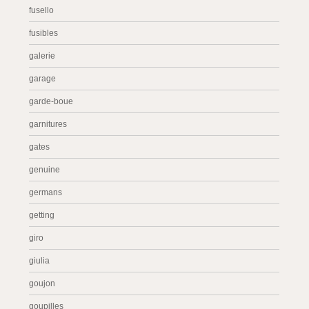
fusello
fusibles
galerie
garage
garde-boue
garnitures
gates
genuine
germans
getting
giro
giulia
goujon
goupilles