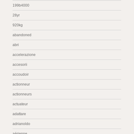
199b4000
28yr
920kg
abandoned
abri
accelerazione
accesorii
accoudoir
actionneur
actionneurs
actuateur
adattare
adrianoldo
aérienne