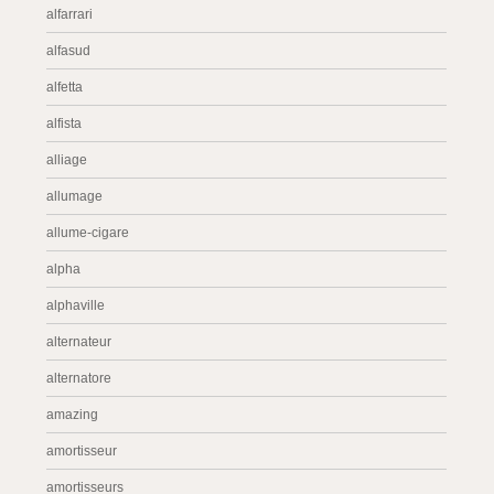
alfarrari
alfasud
alfetta
alfista
alliage
allumage
allume-cigare
alpha
alphaville
alternateur
alternatore
amazing
amortisseur
amortisseurs