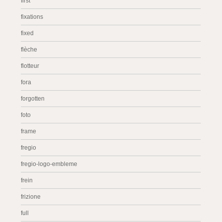
first
fixations
fixed
flèche
flotteur
fora
forgotten
foto
frame
fregio
fregio-logo-embleme
frein
frizione
full