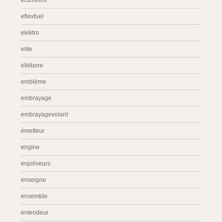
écussons
eflexfuel
elektro
elite
ellébore
emblème
embrayage
embrayagevolant
émetteur
engine
enjoliveurs
enseigne
ensemble
entendeur