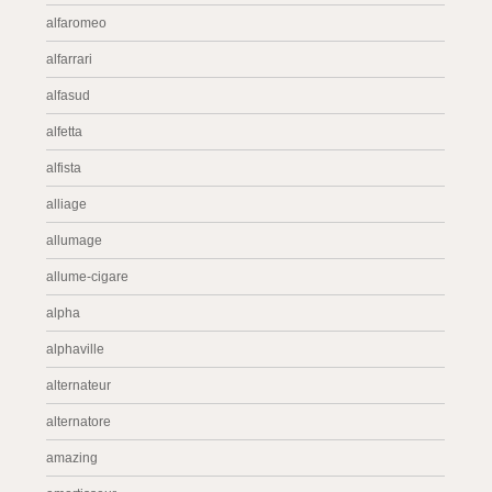
alfaromeo
alfarrari
alfasud
alfetta
alfista
alliage
allumage
allume-cigare
alpha
alphaville
alternateur
alternatore
amazing