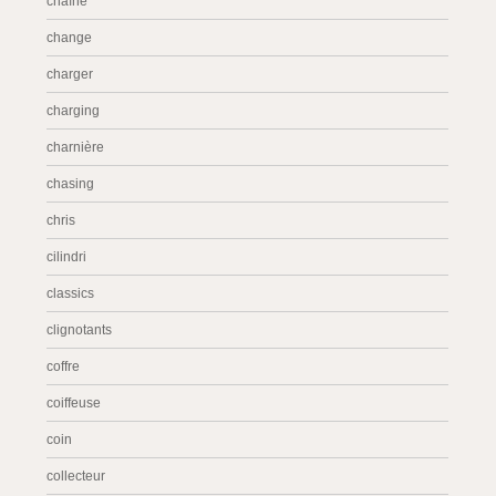
chaîne
change
charger
charging
charnière
chasing
chris
cilindri
classics
clignotants
coffre
coiffeuse
coin
collecteur