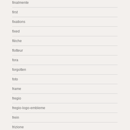
finalmente
first
fixations
fixed
flèche
flotteur
fora
forgotten
foto
frame
fregio
fregio-logo-embleme
frein
frizione