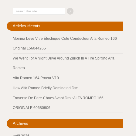
Articles récents
Moirina Leve Vitre Électrique Côté Conducteur Alfa Romeo 166
Original 156044265
We Went For A Night Drive Around Zurich In A Fire Spitting Alfa
Romeo
Alfa Romeo 164 Procar V10
How Alfa Romeo Briefly Dominated Dtm
Traverse De Pare-Chocs Avant Droit ALFA ROMEO 166
ORIGINALE 60680906
Archives