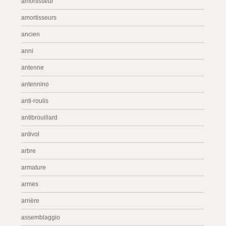
amortisseur
amortisseurs
ancien
anni
antenne
antennino
anti-roulis
antibrouillard
antivol
arbre
armature
armes
arrière
assemblaggio