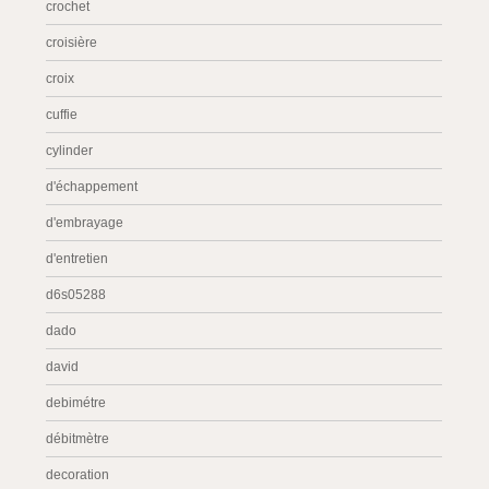
crochet
croisière
croix
cuffie
cylinder
d'échappement
d'embrayage
d'entretien
d6s05288
dado
david
debimétre
débitmètre
decoration