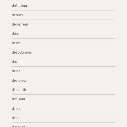
déflecteur
dehors
démarreur
demi
dente
descubrimos
devant
devia
devioluci
diapositives
diffuseur
dinky
dino