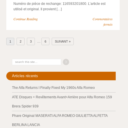
Numéro de pièce de rechange: 116593201800. L’article est
utilisé et original. Il provient […]
Continue Reading
Commentaires
fermés
…
1
2
3
6
SUIVANT »
Articles récents
The Alfa Returns I Finally Fixed My 1960s Alfa Romeo
ATE Disques + Revêtements Avant+Arrière pour Alfa Romeo 159
Brera Spider 939
Phare Original MASERATI ALFA ROMEO GIULIETTA ALFETTA
BERLINA LANCIA