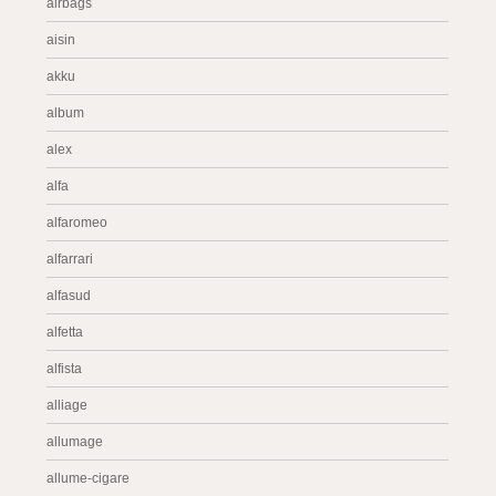
airbags
aisin
akku
album
alex
alfa
alfaromeo
alfarrari
alfasud
alfetta
alfista
alliage
allumage
allume-cigare