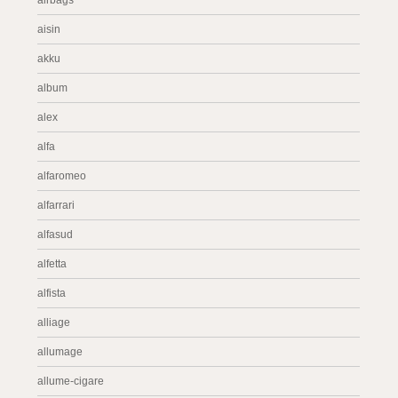
airbags
aisin
akku
album
alex
alfa
alfaromeo
alfarrari
alfasud
alfetta
alfista
alliage
allumage
allume-cigare