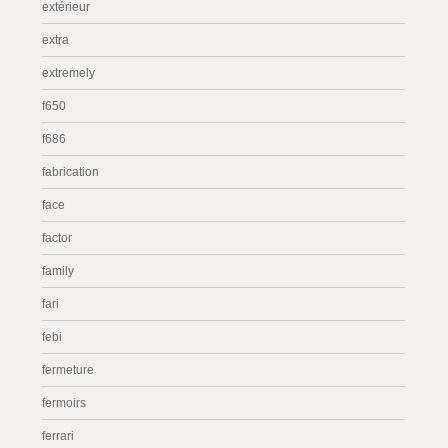
extérieur
extra
extremely
f650
f686
fabrication
face
factor
family
fari
febi
fermeture
fermoirs
ferrari