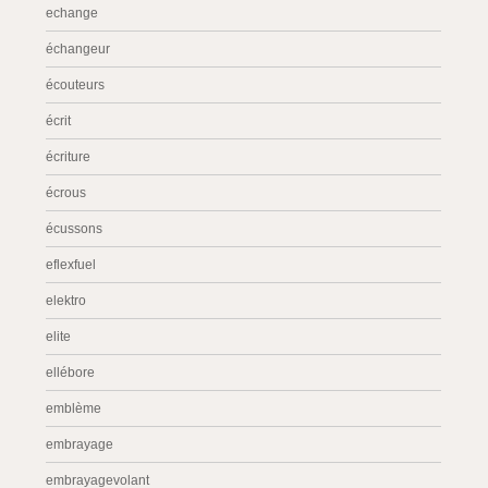
echange
échangeur
écouteurs
écrit
écriture
écrous
écussons
eflexfuel
elektro
elite
ellébore
emblème
embrayage
embrayagevolant