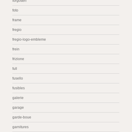
forgotten
foto
frame
fregio
fregio-logo-embleme
frein
frizione
full
fusello
fusibles
galerie
garage
garde-boue
garnitures