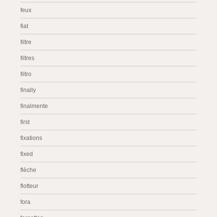
feux
fiat
filtre
filtres
filtro
finally
finalmente
first
fixations
fixed
flèche
flotteur
fora