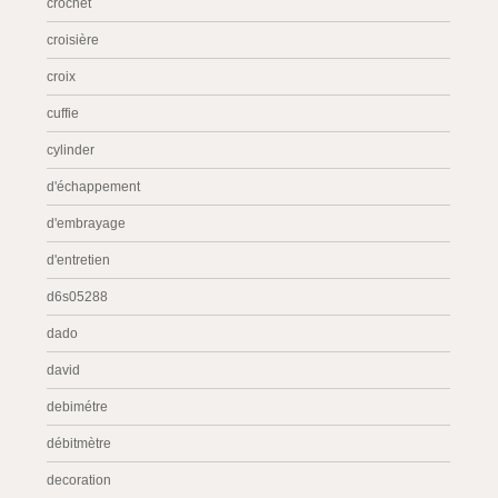
crochet
croisière
croix
cuffie
cylinder
d'échappement
d'embrayage
d'entretien
d6s05288
dado
david
debimétre
débitmètre
decoration