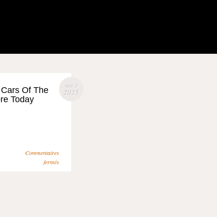
nov 3
 Cars Of The
2025
re Today
Commentaires
fermés