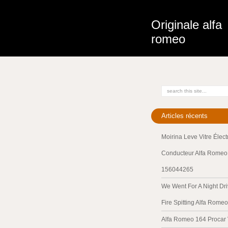
Originale alfa
romeo
Articles récents
Moirina Leve Vitre Élec
Conducteur Alfa Romeo 
156044265
We Went For A Night Dri
Fire Spitting Alfa Romeo
Alfa Romeo 164 Procar