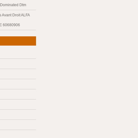
y Dominated Dtm
 Avant Droit ALFA
E 60680906