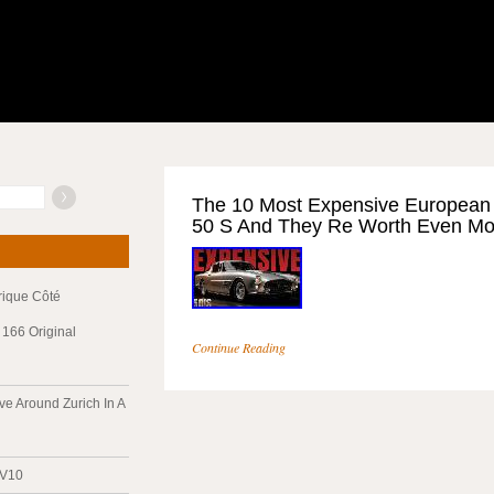
The 10 Most Expensive European
50 S And They Re Worth Even Mo
trique Côté
166 Original
Continue Reading
ve Around Zurich In A
 V10