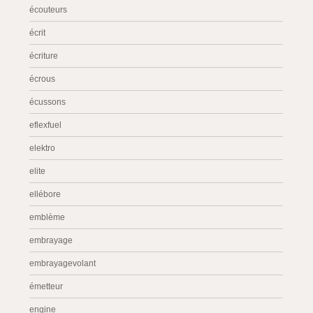
écouteurs
écrit
écriture
écrous
écussons
eflexfuel
elektro
elite
ellébore
emblème
embrayage
embrayagevolant
émetteur
engine