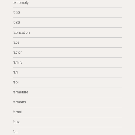
extremely
f650
f686
fabrication
face
factor
family
fari
febi
fermeture
fermoirs
ferrari
feux
fiat