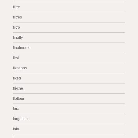
filtre
filtres
filtro
finally
finalmente
first
fixations
fixed
flèche
flotteur
fora
forgotten
foto