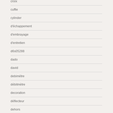
croix
cuffie
cylinder
d'échappement
d'embrayage
d'entretien
d6s05288
dado
david
debimétre
débitmètre
decoration
déflecteur
dehors