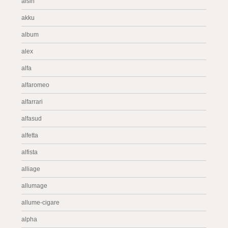
aisin
akku
album
alex
alfa
alfaromeo
alfarrari
alfasud
alfetta
alfista
alliage
allumage
allume-cigare
alpha