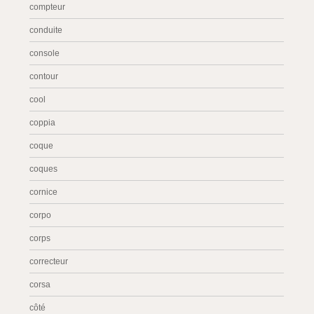
compteur
conduite
console
contour
cool
coppia
coque
coques
cornice
corpo
corps
correcteur
corsa
côté