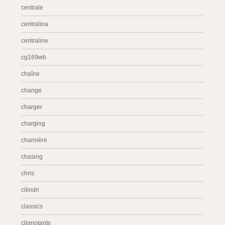
centrale
centralina
centraline
cg169wb
chaîne
change
charger
charging
charnière
chasing
chris
cilindri
classics
clignotants