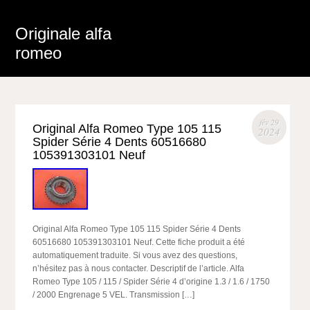
Originale alfa
romeo
fév 29
Original Alfa Romeo Type 105 115
2024
Spider Série 4 Dents 60516680
105391303101 Neuf
Original Alfa Romeo Type 105 115 Spider Série 4 Dents
60516680 105391303101 Neuf. Cette fiche produit a été
automatiquement traduite. Si vous avez des questions,
n’hésitez pas à nous contacter. Descriptif de l’article. Alfa
Romeo Type 105 / 115 / Spider Série 4 d’origine 1.3 / 1.6 / 1750
/ 2000 Engrenage 5 VEL. Transmission […]