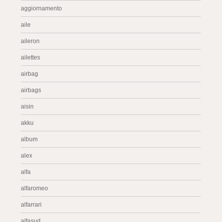
aggiornamento
aile
aileron
ailettes
airbag
airbags
aisin
akku
album
alex
alfa
alfaromeo
alfarrari
alfasud