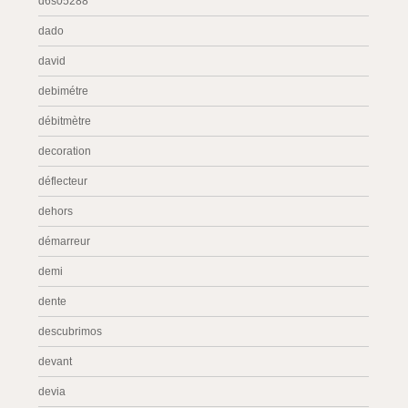
d6s05288
dado
david
debimétre
débitmètre
decoration
déflecteur
dehors
démarreur
demi
dente
descubrimos
devant
devia