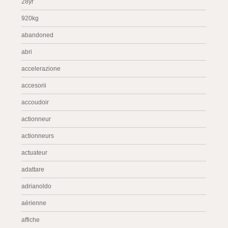
28yr
920kg
abandoned
abri
accelerazione
accesorii
accoudoir
actionneur
actionneurs
actuateur
adattare
adrianoldo
aérienne
affiche