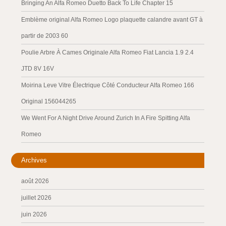
Bringing An Alfa Romeo Duetto Back To Life Chapter 15
Emblème original Alfa Romeo Logo plaquette calandre avant GT à
partir de 2003 60
Poulie Arbre À Cames Originale Alfa Romeo Fiat Lancia 1.9 2.4
JTD 8V 16V
Moirina Leve Vitre Électrique Côté Conducteur Alfa Romeo 166
Original 156044265
We Went For A Night Drive Around Zurich In A Fire Spitting Alfa
Romeo
Archives
août 2026
juillet 2026
juin 2026