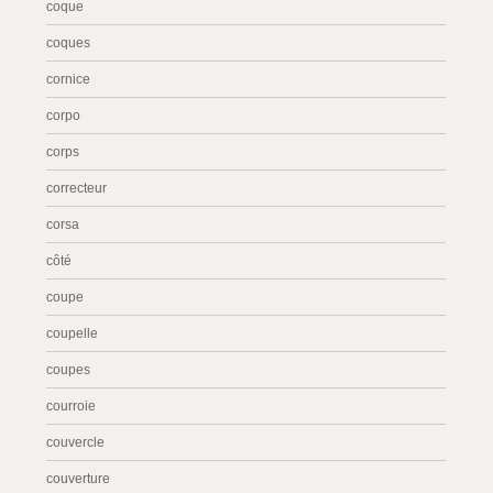
coque
coques
cornice
corpo
corps
correcteur
corsa
côté
coupe
coupelle
coupes
courroie
couvercle
couverture