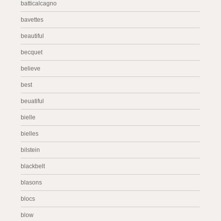
batticalcagno
bavettes
beautiful
becquet
believe
best
beuatiful
bielle
bielles
bilstein
blackbelt
blasons
blocs
blow