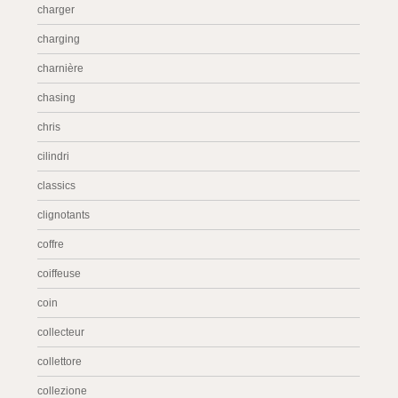
charger
charging
charnière
chasing
chris
cilindri
classics
clignotants
coffre
coiffeuse
coin
collecteur
collettore
collezione