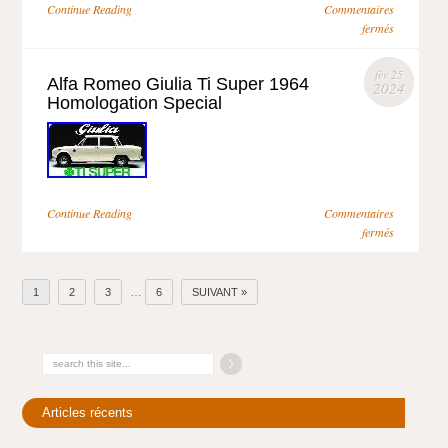
Continue Reading
Commentaires
fermés
fév 25
Alfa Romeo Giulia Ti Super 1964
2024
Homologation Special
Continue Reading
Commentaires
fermés
…
1
2
3
6
SUIVANT »
Articles récents