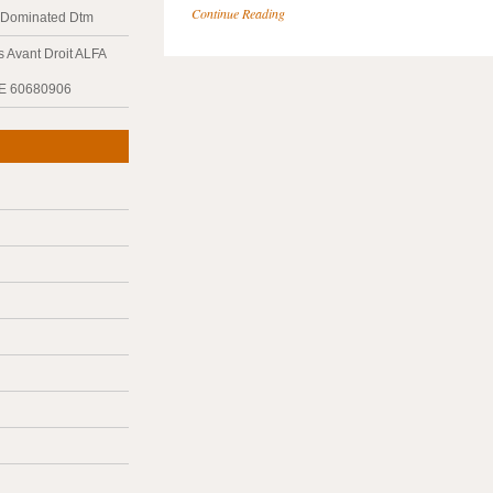
Continue Reading
y Dominated Dtm
 Avant Droit ALFA
E 60680906