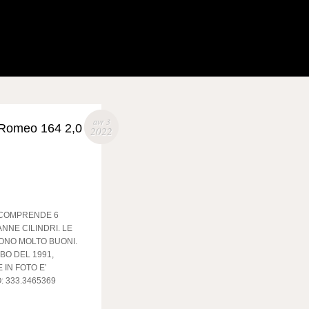
avr 3
fa Romeo 164 2,0
2022
E COMPRENDE 6
ANNE CILINDRI. LE
SONO MOLTO BUONI.
BO DEL 1991,
IN FOTO E’
 333.3465369