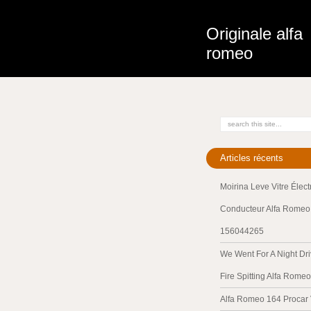
Originale alfa
romeo
Articles récents
Moirina Leve Vitre Élec
Conducteur Alfa Romeo 
156044265
We Went For A Night Dri
Fire Spitting Alfa Romeo
Alfa Romeo 164 Procar