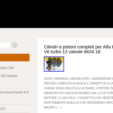
Cilindri e pistoni completi per Al
V6 turbo 12 valvole 6634.18
trique Côté
166 Original
USATI, ORIGINALI, MISURA STD. L’INSERZION
PISTONI COMPLETI DI FASCE E SPINOTTI E 6 C
CANNE SONO SOLO DA LUCIDARE, I PISTONI 
ve Around Zurich In A
SMONTATI DA UNA ALFA ROMEO 164 2.0 V6 TUR
MOTORE 12 VALVOLE. L’OGGETTO CHE VEDETE 
ESATTAMENTE QUELLO CHE SPEDIREMO. INFO:
MAURO. […]
 V10