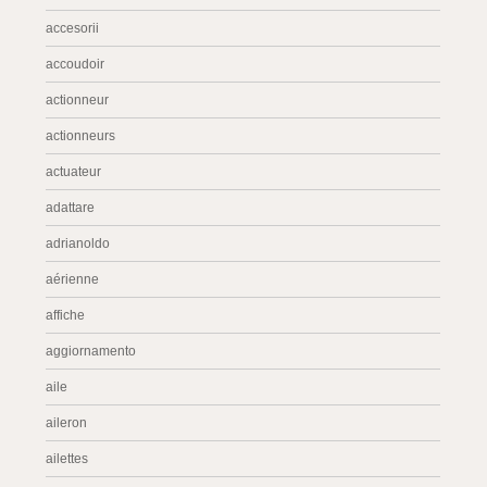
accesorii
accoudoir
actionneur
actionneurs
actuateur
adattare
adrianoldo
aérienne
affiche
aggiornamento
aile
aileron
ailettes