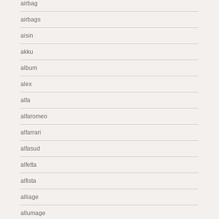
airbag
airbags
aisin
akku
album
alex
alfa
alfaromeo
alfarrari
alfasud
alfetta
alfista
alliage
allumage