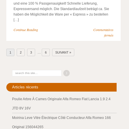
und eine 100 % Passgenauigkeit! Schnelle Lieferung,
Expressversand möglich. Die Standardlaufzeit beträgt ca. Sie
haben die Möglichkeit die Ware per « Express » zu bestellen
[…]
Continue Reading
Commentaires
fermés
…
1
2
3
6
SUIVANT »
Articles récents
Poulie Arbre À Cames Originale Alfa Romeo Fiat Lancia 1.9 2.4
JTD 8V 16V
Moirina Leve Vitre Électrique Côté Conducteur Alfa Romeo 166
Original 156044265