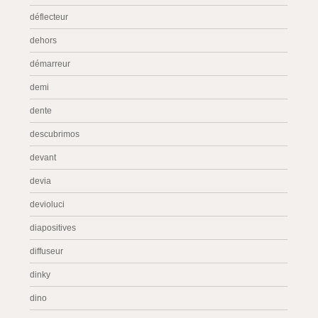
déflecteur
dehors
démarreur
demi
dente
descubrimos
devant
devia
devioluci
diapositives
diffuseur
dinky
dino