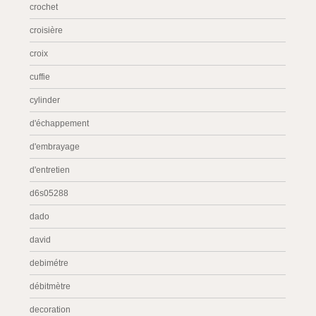
crochet
croisière
croix
cuffie
cylinder
d'échappement
d'embrayage
d'entretien
d6s05288
dado
david
debimétre
débitmètre
decoration