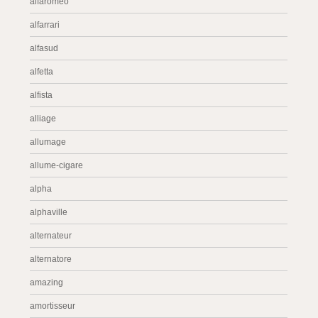
alfaromeo
alfarrari
alfasud
alfetta
alfista
alliage
allumage
allume-cigare
alpha
alphaville
alternateur
alternatore
amazing
amortisseur