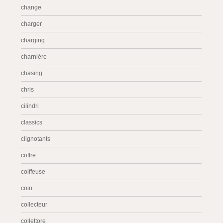
change
charger
charging
charnière
chasing
chris
cilindri
classics
clignotants
coffre
coiffeuse
coin
collecteur
collettore