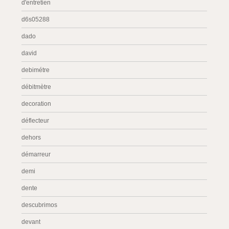
d'entretien
d6s05288
dado
david
debimétre
débitmètre
decoration
déflecteur
dehors
démarreur
demi
dente
descubrimos
devant