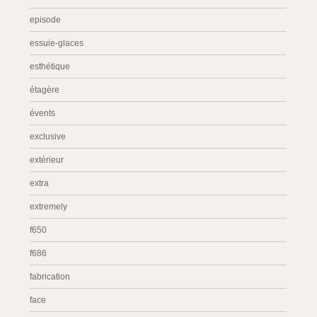
episode
essuie-glaces
esthétique
étagère
évents
exclusive
extérieur
extra
extremely
f650
f686
fabrication
face