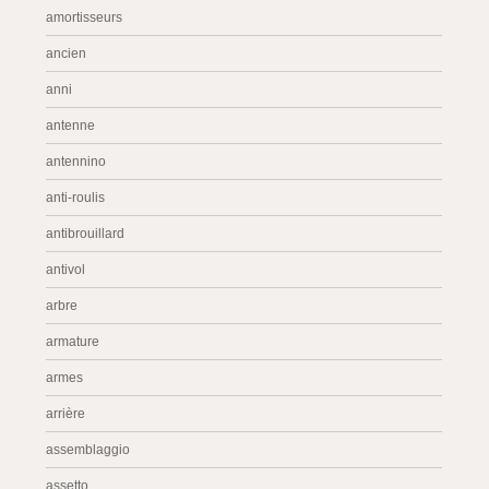
amortisseurs
ancien
anni
antenne
antennino
anti-roulis
antibrouillard
antivol
arbre
armature
armes
arrière
assemblaggio
assetto