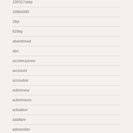
100317zbkp
199b4000
28yr
920kg
abandoned
abri
accelerazione
accesorii
accoudoir
actionneur
actionneurs
actuateur
adattare
adrianoldo