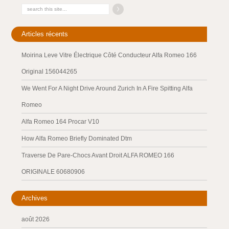
Articles récents
Moirina Leve Vitre Électrique Côté Conducteur Alfa Romeo 166
Original 156044265
We Went For A Night Drive Around Zurich In A Fire Spitting Alfa
Romeo
Alfa Romeo 164 Procar V10
How Alfa Romeo Briefly Dominated Dtm
Traverse De Pare-Chocs Avant Droit ALFA ROMEO 166
ORIGINALE 60680906
Archives
août 2026