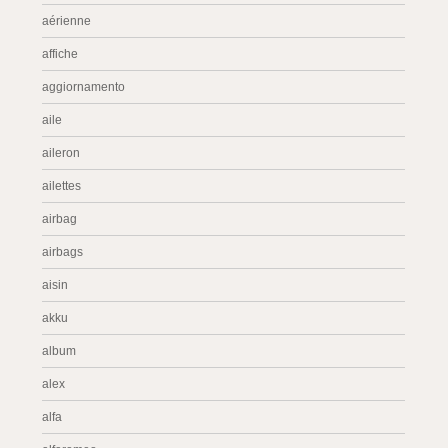
aérienne
affiche
aggiornamento
aile
aileron
ailettes
airbag
airbags
aisin
akku
album
alex
alfa