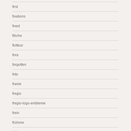
first
fixations
fixed
flèche
flotteur
fora
forgotten
foto
frame
fregio
fregio-logo-embleme
frein
frizione