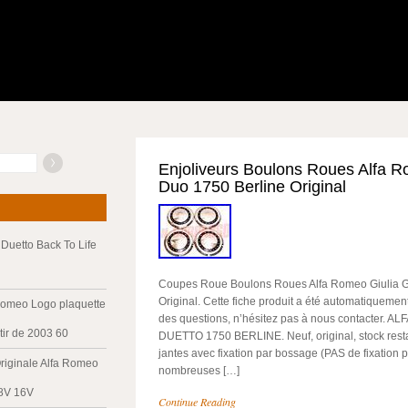
Enjoliveurs Boulons Roues Alfa R
Duo 1750 Berline Original
Duetto Back To Life
Coupes Roue Boulons Roues Alfa Romeo Giulia G
Original. Cette fiche produit a été automatiquement
Romeo Logo plaquette
des questions, n’hésitez pas à nous contacter. 
tir de 2003 60
DUETTO 1750 BERLINE. Neuf, original, stock rest
jantes avec fixation par bossage (PAS de fixation p
riginale Alfa Romeo
nombreuses […]
 8V 16V
Continue Reading