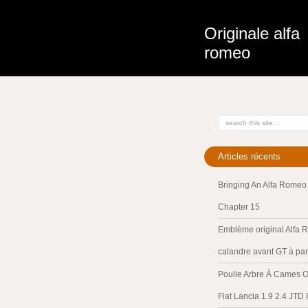
Originale alfa
romeo
Articles récents
Bringing An Alfa Romeo 
Chapter 15
Emblème original Alfa 
calandre avant GT à par
Poulie Arbre À Cames O
Fiat Lancia 1.9 2.4 JTD