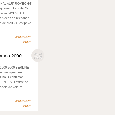
NAL ALFA ROMEO GT
quement traduite. Si
ntacter. NOUVEAU
s pièces de rechange
e droit. (sil est privé
Commentaires
fermés
nov 12
Romeo 2000
2018
000 2600 BERLINE
automatiquement
à nous contacter.
NTES. Il existe de
dèle de voiture.
Commentaires
fermés