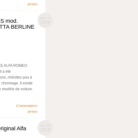
fermés
mar 11
S mod.
2020
TTA BERLINE
E ALFA ROMEO
t a été
ons, nhésitez pas à
 chromage. Il existe
 modèle de voiture.
Commentaires
fermés
nov 18
iginal Alfa
2018