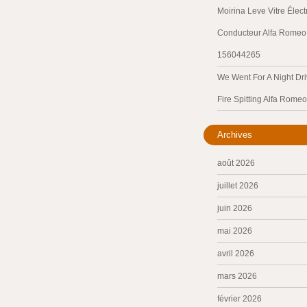
Moirina Leve Vitre Élec
Conducteur Alfa Romeo 
156044265
We Went For A Night Dri
Fire Spitting Alfa Romeo
Archives
août 2026
juillet 2026
juin 2026
mai 2026
avril 2026
mars 2026
février 2026