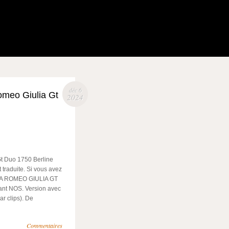
déc 6
omeo Giulia Gt
2024
t Duo 1750 Berline
 traduite. Si vous avez
ALFA ROMEO GIULIA GT
ant NOS. Version avec
ar clips). De
Commentaires