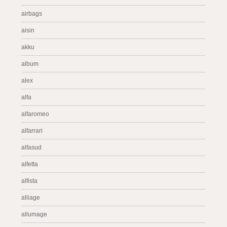
airbags
aisin
akku
album
alex
alfa
alfaromeo
alfarrari
alfasud
alfetta
alfista
alliage
allumage