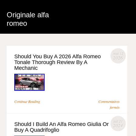
Originale alfa
romeo
mai 12
Should You Buy A 2026 Alfa Romeo
2026
Tonale Thorough Review By A
Mechanic
Continue Reading
Commentaires
fermés
juil 21
Should I Build An Alfa Romeo Giulia Or
2024
Buy A Quadrifoglio