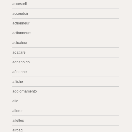
accesorii
accoudoir
actionneur
actionneurs
actuateur
adattare
adrianoldo
aérienne
affiche
aggiornamento
aile
aileron
ailettes
airbag