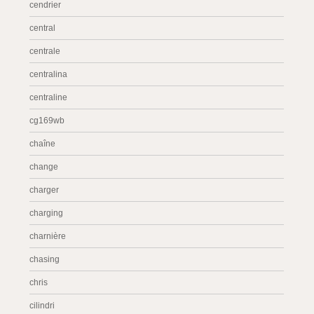
cendrier
central
centrale
centralina
centraline
cg169wb
chaîne
change
charger
charging
charnière
chasing
chris
cilindri