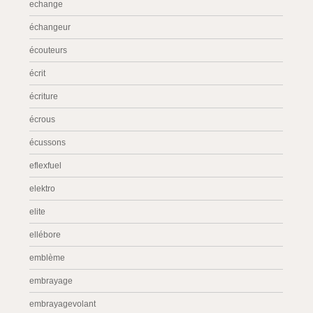
echange
échangeur
écouteurs
écrit
écriture
écrous
écussons
eflexfuel
elektro
elite
ellébore
emblème
embrayage
embrayagevolant