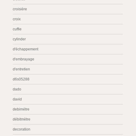
croisière
croix
cuffie
cylinder
d'échappement
d'embrayage
d'entretien
d6s05288
dado
david
debimétre
débitmètre
decoration