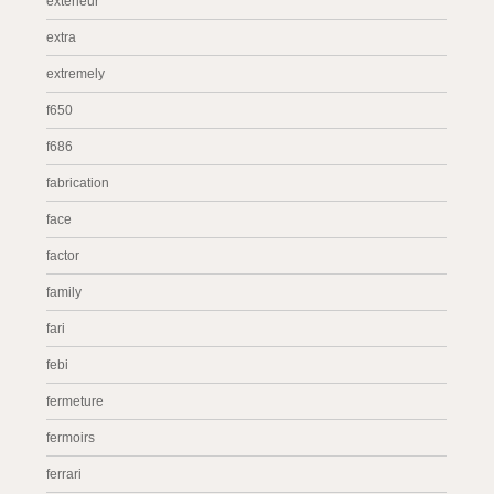
extérieur
extra
extremely
f650
f686
fabrication
face
factor
family
fari
febi
fermeture
fermoirs
ferrari