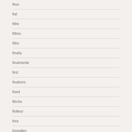
feux
fiat
filtre
filtres
filtro
finally
finalmente
first
fixations
fixed
flèche
flotteur
fora
forgotten