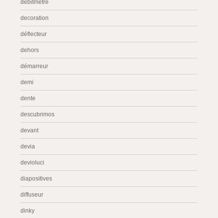
débitmètre
decoration
déflecteur
dehors
démarreur
demi
dente
descubrimos
devant
devia
devioluci
diapositives
diffuseur
dinky