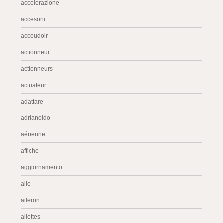
accelerazione
accesorii
accoudoir
actionneur
actionneurs
actuateur
adattare
adrianoldo
aérienne
affiche
aggiornamento
aile
aileron
ailettes