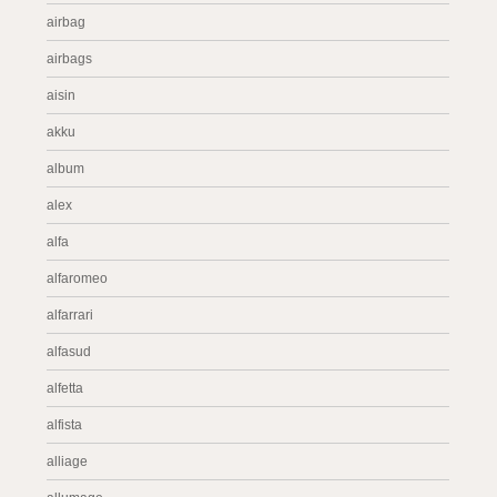
airbag
airbags
aisin
akku
album
alex
alfa
alfaromeo
alfarrari
alfasud
alfetta
alfista
alliage