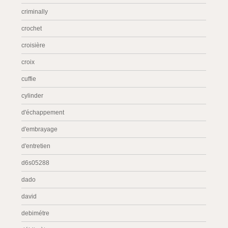
criminally
crochet
croisière
croix
cuffie
cylinder
d'échappement
d'embrayage
d'entretien
d6s05288
dado
david
debimétre