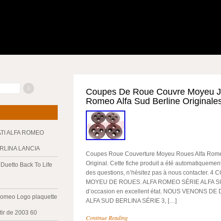
Coupes De Roue Couvre Moyeu Ja
Romeo Alfa Sud Berline Originale
ATI ALFA ROMEO
ERLINA LANCIA
Coupes Roue Couverture Moyeu Roues Alfa Romeo
Original. Cette fiche produit a été automatiquement
Duetto Back To Life
des questions, n’hésitez pas à nous contacter.
MOYEU DE ROUES. ALFA ROMEO SÉRIE ALFA SUD 
d’occasion en excellent état. NOUS VENONS 
Romeo Logo plaquette
ALFA SUD BERLINA SÉRIE 3, […]
tir de 2003 60
Continue Reading