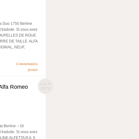
a Duo 1750 Berline
 traduite. Si vous avez
 4 COUPELLES DE ROUE
RE DE TAILLE. ALFA
IGINAL, NEUF,
Commentaires
fermés
août 20
 Alfa Romeo
2019
a Berline – Gt
 traduite. Si vous avez
RLINE ALFETTA R A. Il