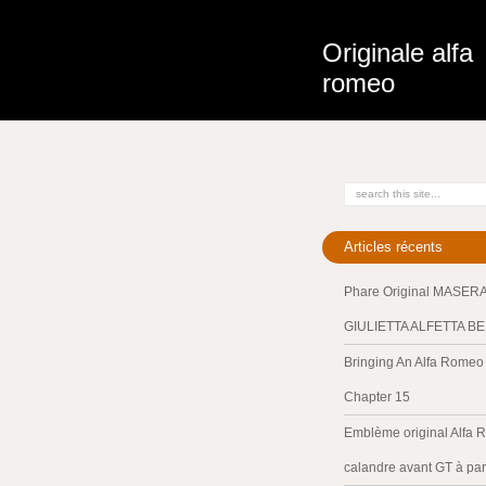
Originale alfa
romeo
Articles récents
Phare Original MASER
GIULIETTA ALFETTA B
Bringing An Alfa Romeo 
Chapter 15
Emblème original Alfa 
calandre avant GT à par