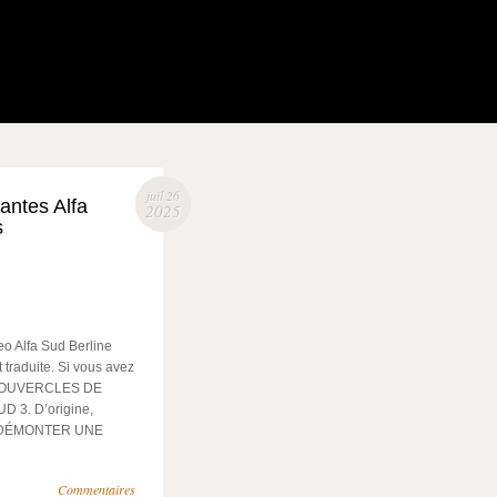
juil 26
ntes Alfa
2025
s
 Alfa Sud Berline
 traduite. Si vous avez
 4 COUVERCLES DE
3. D’origine,
DE DÉMONTER UNE
Commentaires