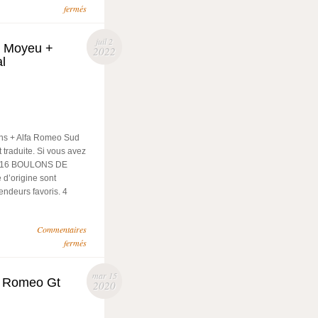
fermés
juil 2
e Moyeu +
2022
l
ns + Alfa Romeo Sud
 traduite. Si vous avez
KIT 16 BOULONS DE
d’origine sont
endeurs favoris. 4
Commentaires
fermés
mar 15
a Romeo Gt
2020