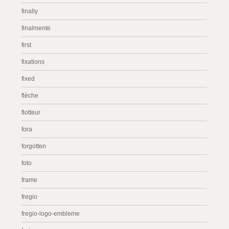
finally
finalmente
first
fixations
fixed
flèche
flotteur
fora
forgotten
foto
frame
fregio
fregio-logo-embleme