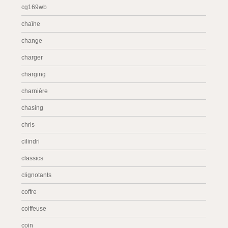
cg169wb
chaîne
change
charger
charging
charnière
chasing
chris
cilindri
classics
clignotants
coffre
coiffeuse
coin