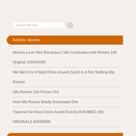
Articles récents
Moirina Leve Vitre Électrique Côté Conducteur Alfa Romeo 166
Original 156044265
We Went For A Night Drive Around Zurich In A Fire Spitting Alfa
Romeo
Alfa Romeo 164 Procar V10
How Alfa Romeo Briefly Dominated Dtm
Traverse De Pare-Chocs Avant Droit ALFA ROMEO 166
ORIGINALE 60680906