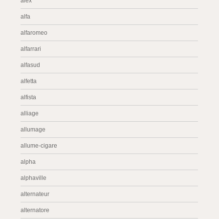
alex
alfa
alfaromeo
alfarrari
alfasud
alfetta
alfista
alliage
allumage
allume-cigare
alpha
alphaville
alternateur
alternatore