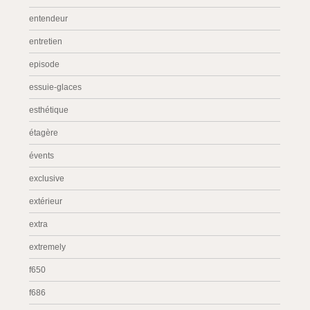
entendeur
entretien
episode
essuie-glaces
esthétique
étagère
évents
exclusive
extérieur
extra
extremely
f650
f686