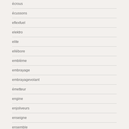
écrous
écussons
eflexfuel
elektro
elite
ellébore
emblème
embrayage
embrayagevolant
émetteur
engine
enjoliveurs
enseigne
ensemble