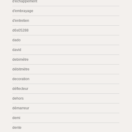
d'échappement
d'embrayage
d'entretien
d6s05288
dado
david
debimétre
débitmètre
decoration
déflecteur
dehors
démarreur
demi
dente