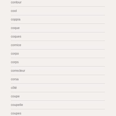
contour
cool
coppia
coque
coques
cornice
corpo
corps
correcteur
corsa
côté
coupe
coupelle
coupes