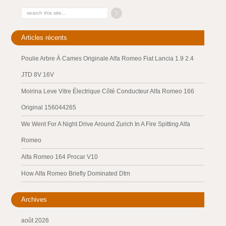
Articles récents
Poulie Arbre À Cames Originale Alfa Romeo Fiat Lancia 1.9 2.4
JTD 8V 16V
Moirina Leve Vitre Électrique Côté Conducteur Alfa Romeo 166
Original 156044265
We Went For A Night Drive Around Zurich In A Fire Spitting Alfa
Romeo
Alfa Romeo 164 Procar V10
How Alfa Romeo Briefly Dominated Dtm
Archives
août 2026