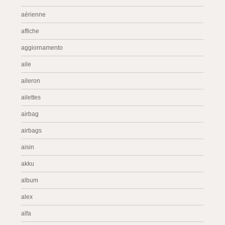
aérienne
affiche
aggiornamento
aile
aileron
ailettes
airbag
airbags
aisin
akku
album
alex
alfa