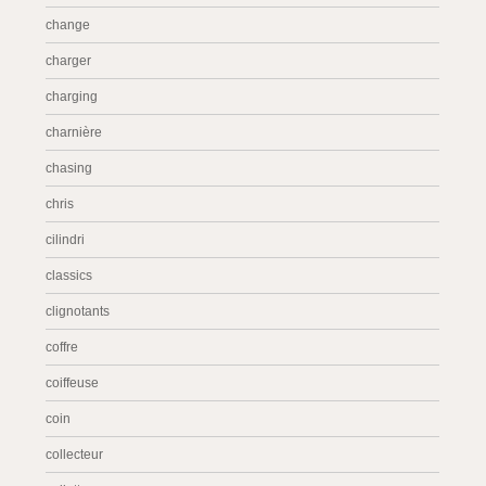
change
charger
charging
charnière
chasing
chris
cilindri
classics
clignotants
coffre
coiffeuse
coin
collecteur