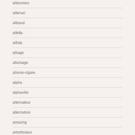
alfaromeo
alfarrari
alfasud
alfetta
alfista
alliage
allumage
allume-cigare
alpha
alphaville
alternateur
alternatore
amazing
amortisseur