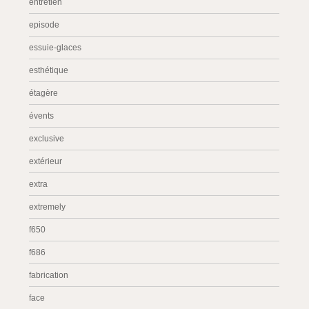
entretien
episode
essuie-glaces
esthétique
étagère
évents
exclusive
extérieur
extra
extremely
f650
f686
fabrication
face