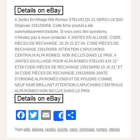
4 Jantes En Alliage Alfa Romeo STELVIO QV 21 NERO LUCIDO
Originale 156156958. Cette fiche produit a été
automatiquement traduite. Si vous avez des questions,
n’hésitez pas à nous contacter. 4 JANTES EN ALLIAGE. CODE
PIÈCES DE RECHANGE. 10 JX 21 ET 34. CODE PIÈCES DE
RECHANGE 156156958. ATTENTION CAPUCHONS
CENTRAUX ALFA ROMEO. NON INCLUS DANS LE PRIX. 4
JANTES EN ALLIAGE POUR ALFA ROMEO STELVIO 9JX 21″
ET29 CODE PIÈCES DE RECHANGE 156156950 10 JX 21″ ET
34 CODE PIÈCES DE RECHANGE 156156958 JANTE
D’ORIGINE ALFA ROMÉO ENDUIT DE POUDRE COMME
NEUF NOIR BRILLANT ATTENTION CAPUCHONS CENTRAUX
ALFA ROMEO NON INCLUS DANS LE PRIX.
Facebook
Twitter
Email
Partager
Share
Tags:
alfa
,
alliage
,
jantes
,
lucido
,
nero
,
originale
,
romeo
,
stelvio