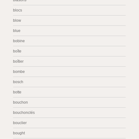
blasons
blocs
blow
blue
bobine
boîte
boîtier
bombe
bosch
botte
bouchon
bouchonclés
bouclier
bought