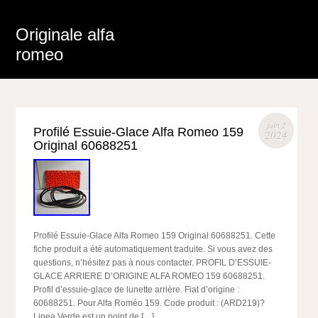
Originale alfa
romeo
juin 2
Profilé Essuie-Glace Alfa Romeo 159
2024
Original 60688251
Profilé Essuie-Glace Alfa Romeo 159 Original 60688251. Cette
fiche produit a été automatiquement traduite. Si vous avez des
questions, n’hésitez pas à nous contacter. PROFIL D’ESSUIE-
GLACE ARRIERE D’ORIGINE ALFA ROMEO 159 60688251.
Profil d’essuie-glace de lunette arrière. Fiat d’origine :
60688251. Pour Alfa Roméo 159. Code produit : (ARD219)?
Linea Verde est un point de […]