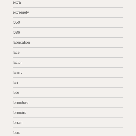
extra
extremely
f650
f686
fabrication
face
factor
family
fari
febi
fermeture
fermoirs
ferrari
feux