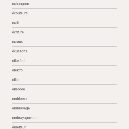
échangeur
écouteurs
écrit
écriture
écrous
écussons
eflexfuel
elektro
elite
ellébore
emblème
embrayage
embrayagevolant
émetteur