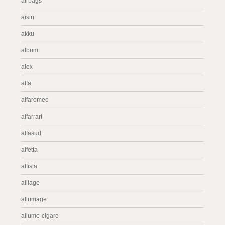
airbags
aisin
akku
album
alex
alfa
alfaromeo
alfarrari
alfasud
alfetta
alfista
alliage
allumage
allume-cigare