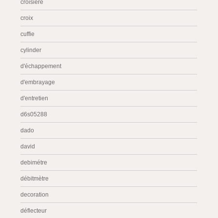
croisière
croix
cuffie
cylinder
d'échappement
d'embrayage
d'entretien
d6s05288
dado
david
debimétre
débitmètre
decoration
déflecteur