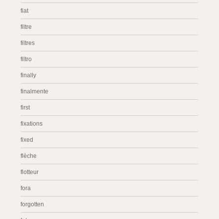
fiat
filtre
filtres
filtro
finally
finalmente
first
fixations
fixed
flèche
flotteur
fora
forgotten