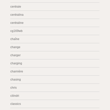
centrale
centralina
centraline
cg169wb
chaîne
change
charger
charging
charnière
chasing
chris
cilindri
classics