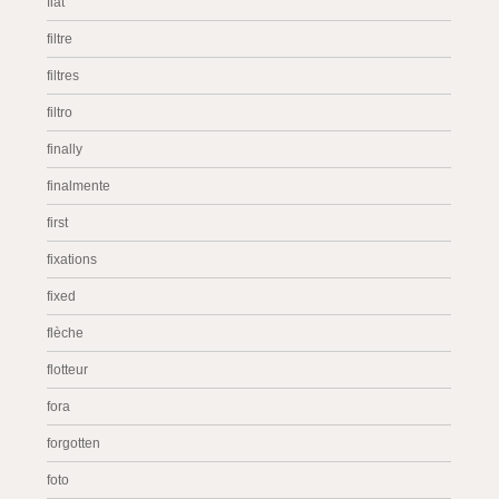
fiat
filtre
filtres
filtro
finally
finalmente
first
fixations
fixed
flèche
flotteur
fora
forgotten
foto