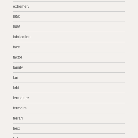
extremely
f650
f686
fabrication
face
factor
family
fari
febi
fermeture
fermoirs
ferrari
feux