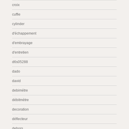
croix
cuffie
cylinder
d'échappement
d'embrayage
d'entretien
d6s05288
dado
david
debimétre
débitmètre
decoration
déflecteur
dehors