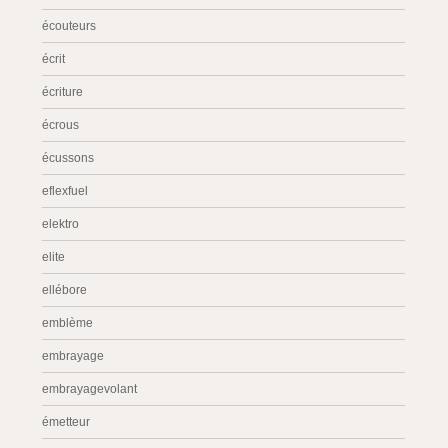
écouteurs
écrit
écriture
écrous
écussons
eflexfuel
elektro
elite
ellébore
emblème
embrayage
embrayagevolant
émetteur