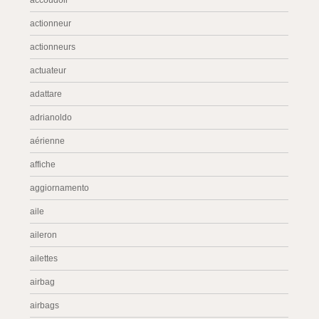
accoudoir
actionneur
actionneurs
actuateur
adattare
adrianoldo
aérienne
affiche
aggiornamento
aile
aileron
ailettes
airbag
airbags