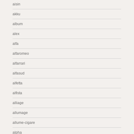
aisin
akku
album
alex
alfa
alfaromeo
alfarrari
alfasud
alfetta
alfista
alliage
allumage
allume-cigare
alpha