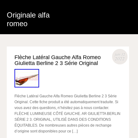
Originale alfa
romeo
juin 12
Flèche Latéral Gauche Alfa Romeo
2022
Giulietta Berline 2 3 Série Original
Flèche Latéral Gauche Alfa Romeo Giulietta Berline 2 3 Série
Original. Cette fiche produit a été automatiquement traduite. Si
vous avez des questions, n’hésitez pas à nous contacter.
FLÈCHE LUMINEUSE CÔTÉ GAUCHE. AR GIULIETTA BERLIN
SÉRIE 2 3. ORIGINAL, UTILISÉ DANS DES CONDITIONS
ÉQUITABLES. De nombreuses autres pièces de rechange
d’origine sont disponibles pour ce […]