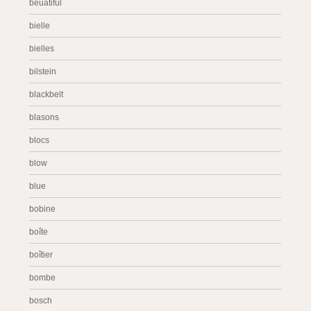
beuatiful
bielle
bielles
bilstein
blackbelt
blasons
blocs
blow
blue
bobine
boîte
boîtier
bombe
bosch