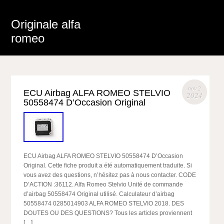
Originale alfa
romeo
nov 2
ECU Airbag ALFA ROMEO STELVIO
2024
50558474 D’Occasion Original
ECU Airbag ALFA ROMEO STELVIO 50558474 D’Occasion
Original. Cette fiche produit a été automatiquement traduite. Si
vous avez des questions, n’hésitez pas à nous contacter. CODE
D’ACTION :36112. Alfa Romeo Stelvio Unité de commande
d’airbag 50558474 Original utilisé. Calculateur d’airbag
50558474 0285014903 ALFA ROMEO STELVIO 2018. DES
DOUTES OU DES QUESTIONS? Tous les articles proviennent
[…]