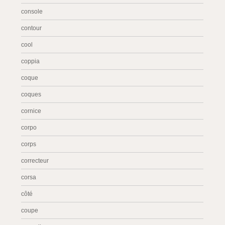
console
contour
cool
coppia
coque
coques
cornice
corpo
corps
correcteur
corsa
côté
coupe