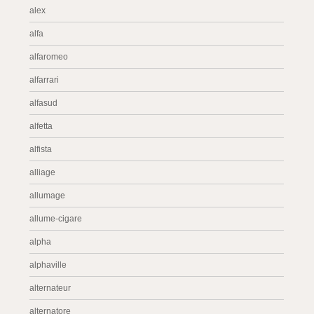
alex
alfa
alfaromeo
alfarrari
alfasud
alfetta
alfista
alliage
allumage
allume-cigare
alpha
alphaville
alternateur
alternatore