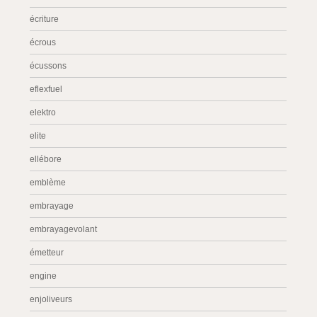
écriture
écrous
écussons
eflexfuel
elektro
elite
ellébore
emblème
embrayage
embrayagevolant
émetteur
engine
enjoliveurs