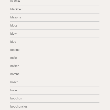
bilstein
blackbelt
blasons
blocs
blow
blue
bobine
boîte
boîtier
bombe
bosch
botte
bouchon
bouchonclés