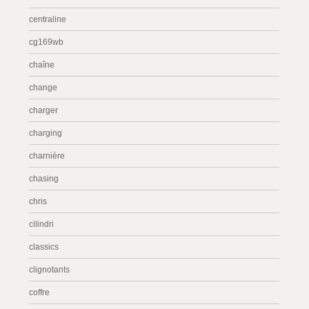
centraline
cg169wb
chaîne
change
charger
charging
charnière
chasing
chris
cilindri
classics
clignotants
coffre