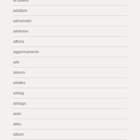
actuateur
adattare
adrianoldo
aérienne
affiche
aggiornamento
aile
aileron
ailettes
airbag
airbags
aisin
akku
album