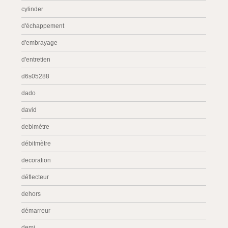
cylinder
d'échappement
d'embrayage
d'entretien
d6s05288
dado
david
debimétre
débitmètre
decoration
déflecteur
dehors
démarreur
demi