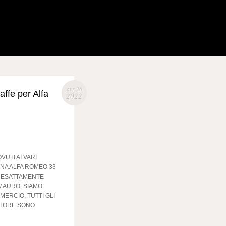
avr 26
affe per Alfa
2022
VUTI AI VARI
NA ALFA ROMEO 33
’ ESATTAMENTE
 MAURO. SIAMO
MERCIO, TUTTI GLI
STORE SONO