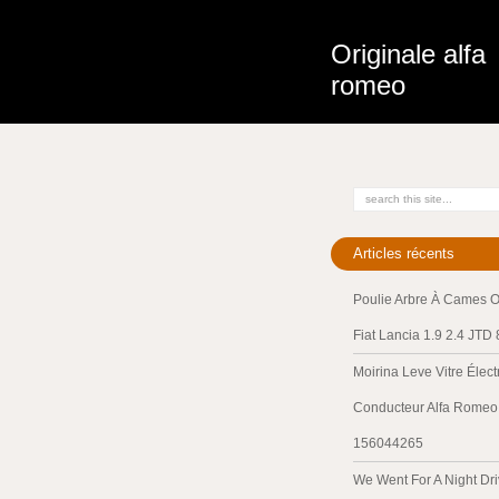
Originale alfa
romeo
Articles récents
Poulie Arbre À Cames O
Fiat Lancia 1.9 2.4 JTD
Moirina Leve Vitre Élec
Conducteur Alfa Romeo 
156044265
We Went For A Night Dri