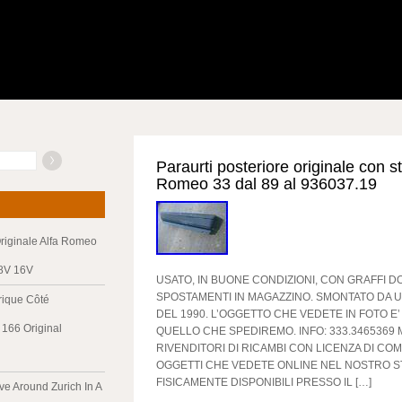
Paraurti posteriore originale con st
Romeo 33 dal 89 al 936037.19
riginale Alfa Romeo
 8V 16V
USATO, IN BUONE CONDIZIONI, CON GRAFFI DO
SPOSTAMENTI IN MAGAZZINO. SMONTATO DA U
trique Côté
DEL 1990. L’OGGETTO CHE VEDETE IN FOTO E
166 Original
QUELLO CHE SPEDIREMO. INFO: 333.3465369
RIVENDITORI DI RICAMBI CON LICENZA DI COM
OGGETTI CHE VEDETE ONLINE NEL NOSTRO 
FISICAMENTE DISPONIBILI PRESSO IL […]
ve Around Zurich In A