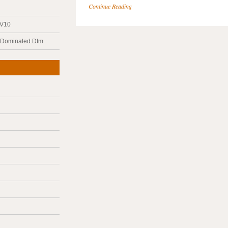
Continue Reading
 V10
y Dominated Dtm