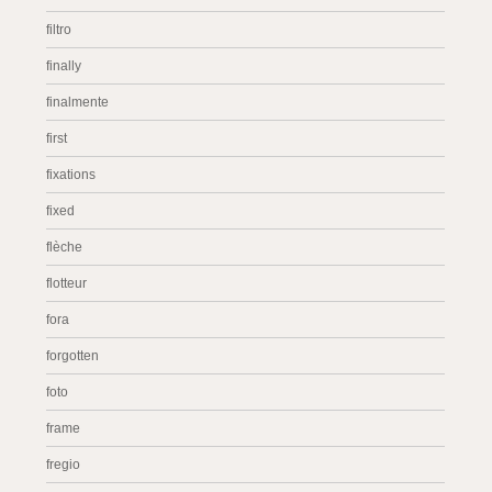
filtro
finally
finalmente
first
fixations
fixed
flèche
flotteur
fora
forgotten
foto
frame
fregio