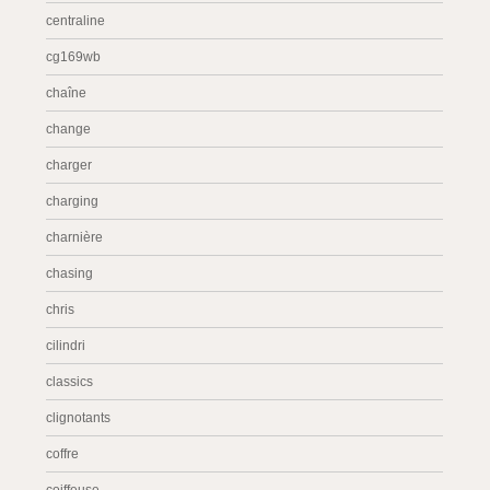
centraline
cg169wb
chaîne
change
charger
charging
charnière
chasing
chris
cilindri
classics
clignotants
coffre