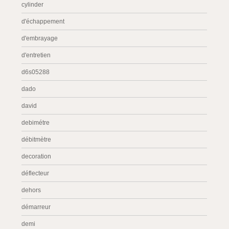
cylinder
d'échappement
d'embrayage
d'entretien
d6s05288
dado
david
debimétre
débitmètre
decoration
déflecteur
dehors
démarreur
demi