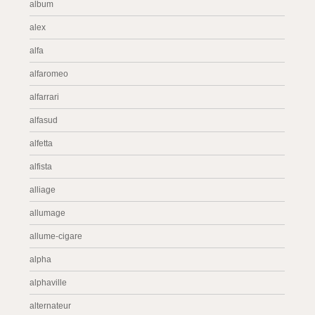
album
alex
alfa
alfaromeo
alfarrari
alfasud
alfetta
alfista
alliage
allumage
allume-cigare
alpha
alphaville
alternateur