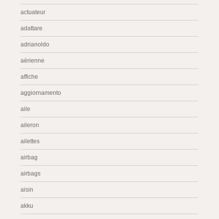
actuateur
adattare
adrianoldo
aérienne
affiche
aggiornamento
aile
aileron
ailettes
airbag
airbags
aisin
akku