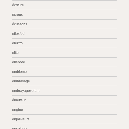
écriture
écrous
écussons
eflexfuel
elektro
elite
ellébore
emblème
embrayage
embrayagevolant
émetteur
engine
enjoliveurs
enseigne