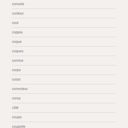
console
contour
cool
coppia
coque
coques
cornice
corpo
corps
correcteur
corsa
côté
coupe
coupelle