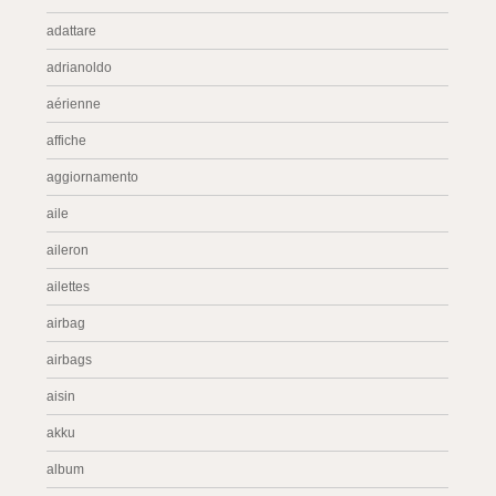
adattare
adrianoldo
aérienne
affiche
aggiornamento
aile
aileron
ailettes
airbag
airbags
aisin
akku
album