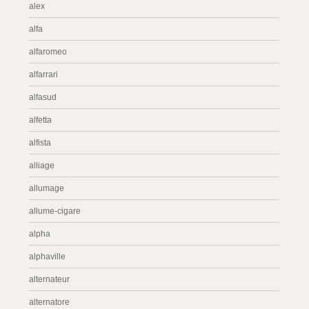
alex
alfa
alfaromeo
alfarrari
alfasud
alfetta
alfista
alliage
allumage
allume-cigare
alpha
alphaville
alternateur
alternatore