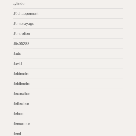
cylinder
d'échappement
d'embrayage
d'entretien
d6s05288
dado
david
debimétre
débitmètre
decoration
déflecteur
dehors
démarreur
demi