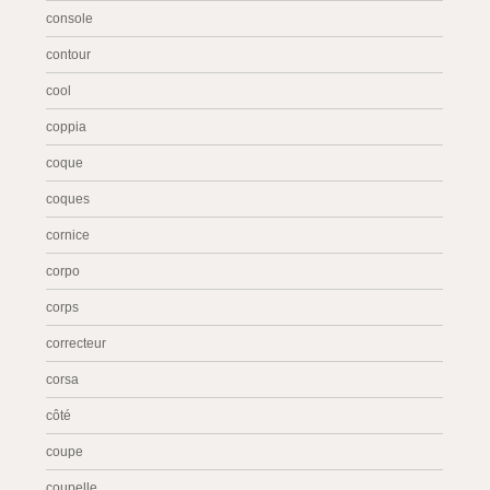
console
contour
cool
coppia
coque
coques
cornice
corpo
corps
correcteur
corsa
côté
coupe
coupelle