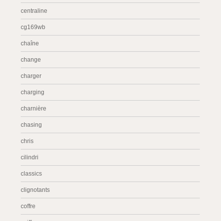
centraline
cg169wb
chaîne
change
charger
charging
charnière
chasing
chris
cilindri
classics
clignotants
coffre