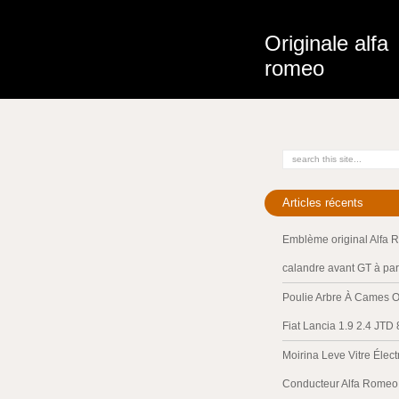
Originale alfa
romeo
Articles récents
Emblème original Alfa 
calandre avant GT à par
Poulie Arbre À Cames O
Fiat Lancia 1.9 2.4 JTD
Moirina Leve Vitre Élec
Conducteur Alfa Romeo 