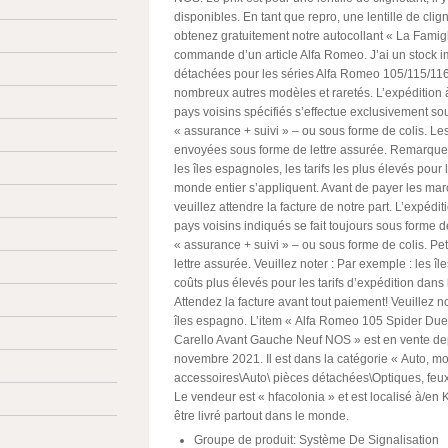
disponibles. En tant que repro, une lentille de cli
obtenez gratuitement notre autocollant « La Famig
commande d’un article Alfa Romeo. J’ai un stock i
détachées pour les séries Alfa Romeo 105/115/116
nombreux autres modèles et raretés. L’expédition à
pays voisins spécifiés s’effectue exclusivement so
« assurance + suivi » – ou sous forme de colis. Les
envoyées sous forme de lettre assurée. Remarque 
les îles espagnoles, les tarifs les plus élevés pour 
monde entier s’appliquent. Avant de payer les ma
veuillez attendre la facture de notre part. L’expéditi
pays voisins indiqués se fait toujours sous forme d
« assurance + suivi » – ou sous forme de colis. P
lettre assurée. Veuillez noter : Par exemple : les î
coûts plus élevés pour les tarifs d’expédition dans
Attendez la facture avant tout paiement! Veuillez no
îles espagno. L’item « Alfa Romeo 105 Spider Duet
Carello Avant Gauche Neuf NOS » est en vente dep
novembre 2021. Il est dans la catégorie « Auto, mo
accessoires\Auto\ pièces détachées\Optiques, feux,
Le vendeur est « hfacolonia » et est localisé à/en K
être livré partout dans le monde.
Groupe de produit: Système De Signalisation