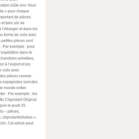
gnotant coûte env. Vous
lia » pour chaque
mportant de pièces
 et bien sûr de
 l’étranger et dans les
us forme de colis avec
 petites pièces sont
: Par exemple : pour
l’expédition dans le
rchandises achetées,
on à l’export et les
e colis avec
etites pièces comme
les espagnoles sont des
 le monde entier.
ter : Par exemple : les
to Clignotant Original
uis le jeudi 25
to – pièces,
 clignotants\Autres ».
öln. Cet article peut