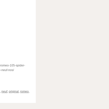
a-romeo-105-spider-
e-neuf-nos/
ger
,
neuf
,
original
,
romeo
,