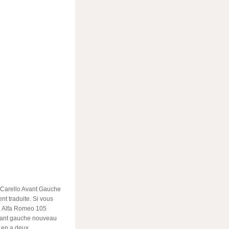
 Carello Avant Gauche
t traduite. Si vous
r. Alfa Romeo 105
avant gauche nouveau
y en a deux