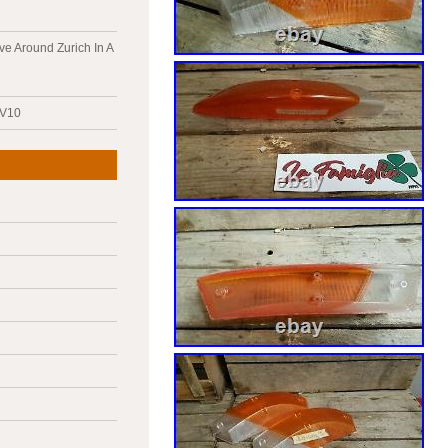
ve Around Zurich In A
 V10