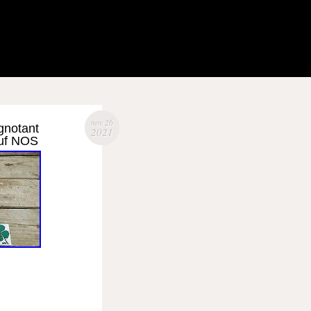
nov 26
gnotant
2021
euf NOS