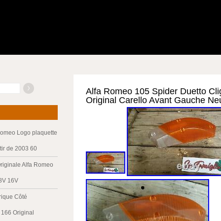
Alfa Romeo 105 Spider Duetto Cli
Original Carello Avant Gauche N
Romeo Logo plaquette
tir de 2003 60
riginale Alfa Romeo
 8V 16V
trique Côté
166 Original