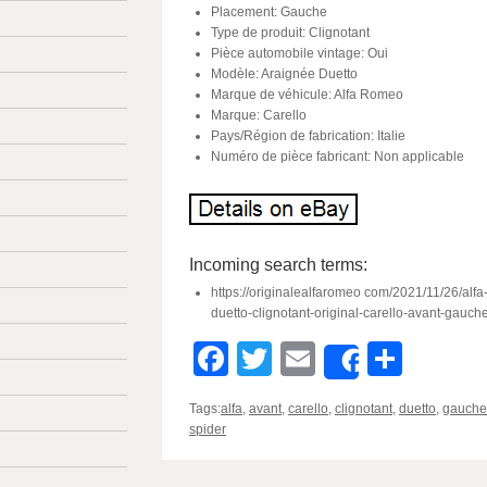
Placement: Gauche
Type de produit: Clignotant
Pièce automobile vintage: Oui
Modèle: Araignée Duetto
Marque de véhicule: Alfa Romeo
Marque: Carello
Pays/Région de fabrication: Italie
Numéro de pièce fabricant: Non applicable
Incoming search terms:
https://originalealfaromeo com/2021/11/26/alf
duetto-clignotant-original-carello-avant-gauch
Facebook
Twitter
Email
Parta
Share
Tags:
alfa
,
avant
,
carello
,
clignotant
,
duetto
,
gauche
spider