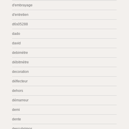
d'embrayage
d'entretien
d6s05288
dado
david
debimétre
débitmètre
decoration
déflecteur
dehors
démarreur
demi
dente
descubrimos