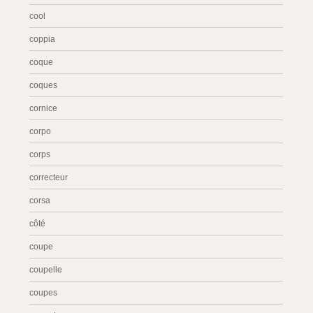
cool
coppia
coque
coques
cornice
corpo
corps
correcteur
corsa
côté
coupe
coupelle
coupes