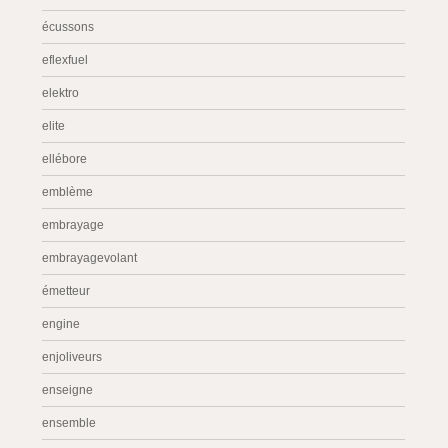
écussons
eflexfuel
elektro
elite
ellébore
emblème
embrayage
embrayagevolant
émetteur
engine
enjoliveurs
enseigne
ensemble