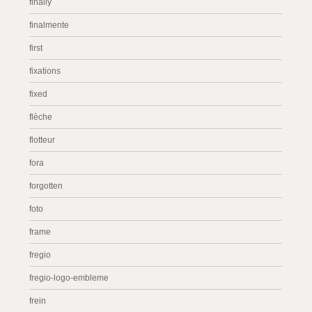
finally
finalmente
first
fixations
fixed
flèche
flotteur
fora
forgotten
foto
frame
fregio
fregio-logo-embleme
frein