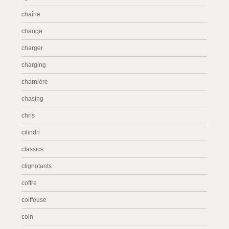
chaîne
change
charger
charging
charnière
chasing
chris
cilindri
classics
clignotants
coffre
coiffeuse
coin