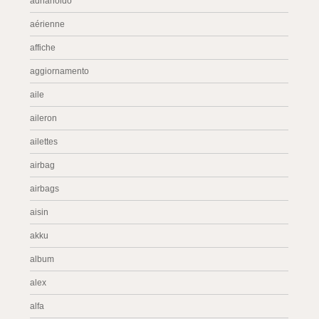
adrianoldo
aérienne
affiche
aggiornamento
aile
aileron
ailettes
airbag
airbags
aisin
akku
album
alex
alfa