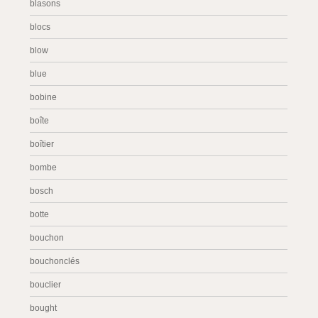
blasons
blocs
blow
blue
bobine
boîte
boîtier
bombe
bosch
botte
bouchon
bouchonclés
bouclier
bought