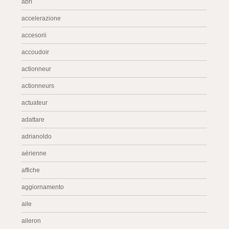
abri
accelerazione
accesorii
accoudoir
actionneur
actionneurs
actuateur
adattare
adrianoldo
aérienne
affiche
aggiornamento
aile
aileron