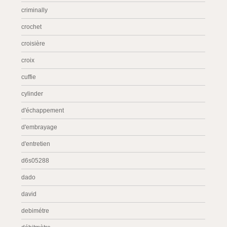
criminally
crochet
croisière
croix
cuffie
cylinder
d'échappement
d'embrayage
d'entretien
d6s05288
dado
david
debimétre