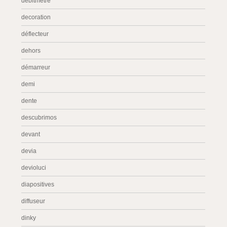
débitmètre
decoration
déflecteur
dehors
démarreur
demi
dente
descubrimos
devant
devia
devioluci
diapositives
diffuseur
dinky