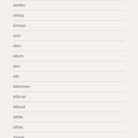
ailettes
airbag
airbags
aisin
akku
album
alex
alfa
alfaromeo
alfarrari
alfasud
alfetta
alfista
alliage