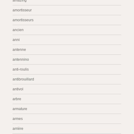
amazing
amortisseur
amortisseurs
ancien
anni
antenne
antennino
anti-roulis
antibrouillard
antivol
arbre
armature
armes
arrière