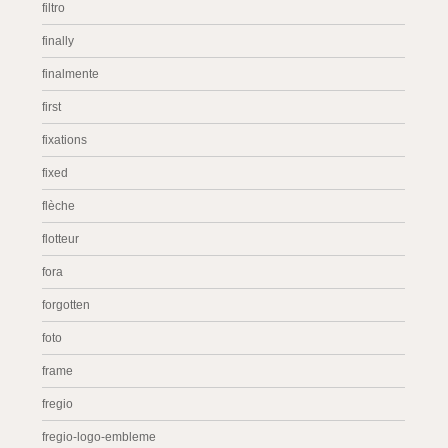
filtro
finally
finalmente
first
fixations
fixed
flèche
flotteur
fora
forgotten
foto
frame
fregio
fregio-logo-embleme