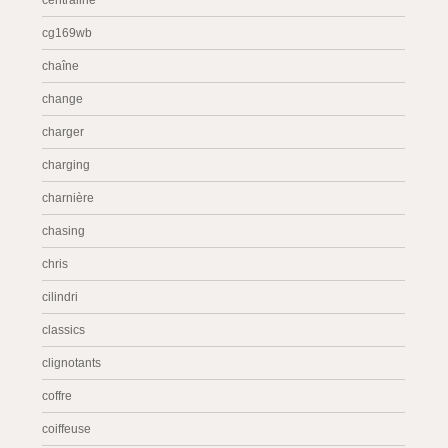
centraline
cg169wb
chaîne
change
charger
charging
charnière
chasing
chris
cilindri
classics
clignotants
coffre
coiffeuse