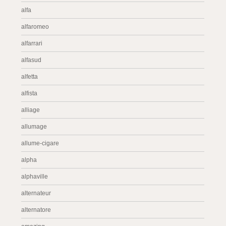
alfa
alfaromeo
alfarrari
alfasud
alfetta
alfista
alliage
allumage
allume-cigare
alpha
alphaville
alternateur
alternatore