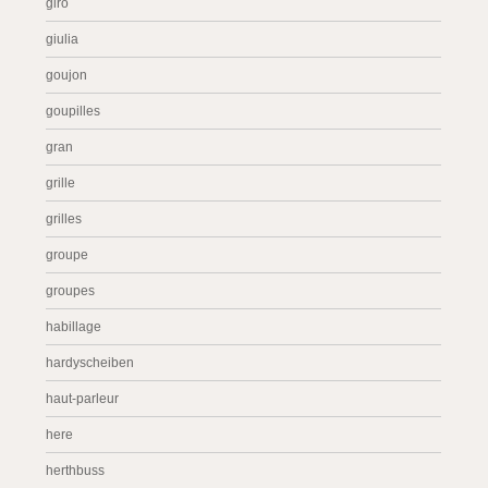
giro
giulia
goujon
goupilles
gran
grille
grilles
groupe
groupes
habillage
hardyscheiben
haut-parleur
here
herthbuss