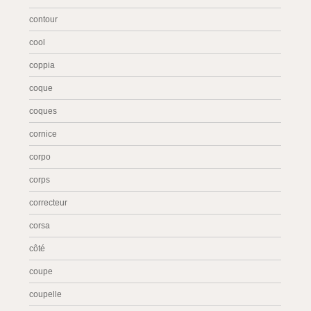
contour
cool
coppia
coque
coques
cornice
corpo
corps
correcteur
corsa
côté
coupe
coupelle