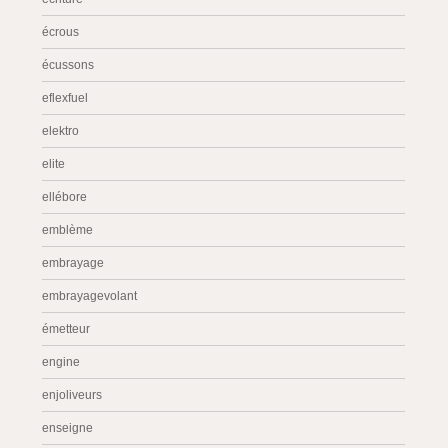
écrous
écussons
eflexfuel
elektro
elite
ellébore
emblème
embrayage
embrayagevolant
émetteur
engine
enjoliveurs
enseigne