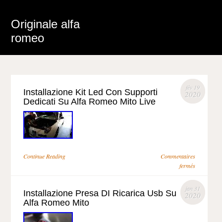
Originale alfa
romeo
fév 19
Installazione Kit Led Con Supporti
2020
Dedicati Su Alfa Romeo Mito Live
Continue Reading
Commentaires
fermés
jan 31
Installazione Presa DI Ricarica Usb Su
2020
Alfa Romeo Mito