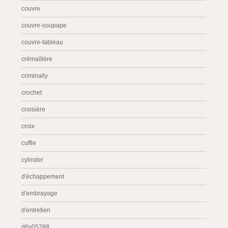
couvre
couvre-soupape
couvre-tableau
crémaillère
criminally
crochet
croisière
croix
cuffie
cylinder
d'échappement
d'embrayage
d'entretien
d6s05288