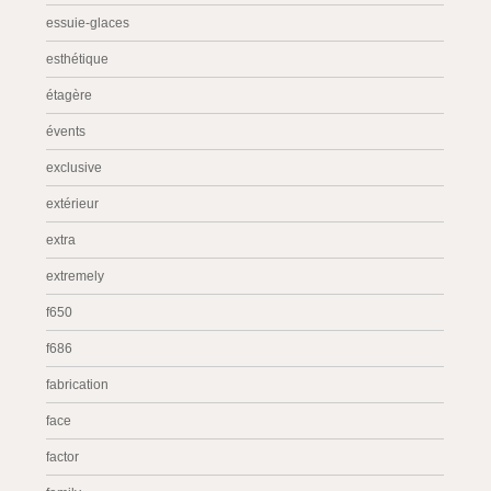
essuie-glaces
esthétique
étagère
évents
exclusive
extérieur
extra
extremely
f650
f686
fabrication
face
factor