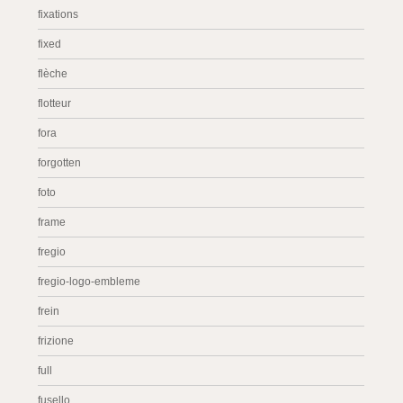
fixations
fixed
flèche
flotteur
fora
forgotten
foto
frame
fregio
fregio-logo-embleme
frein
frizione
full
fusello