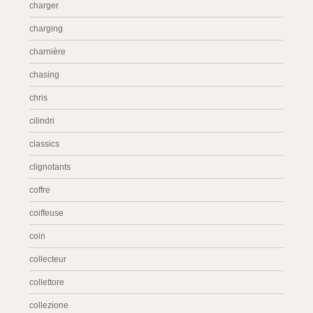
charger
charging
charnière
chasing
chris
cilindri
classics
clignotants
coffre
coiffeuse
coin
collecteur
collettore
collezione