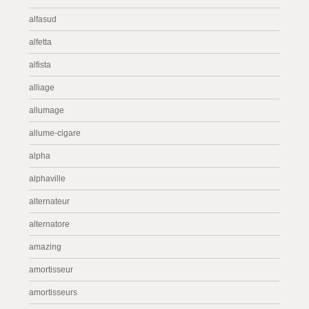
alfasud
alfetta
alfista
alliage
allumage
allume-cigare
alpha
alphaville
alternateur
alternatore
amazing
amortisseur
amortisseurs