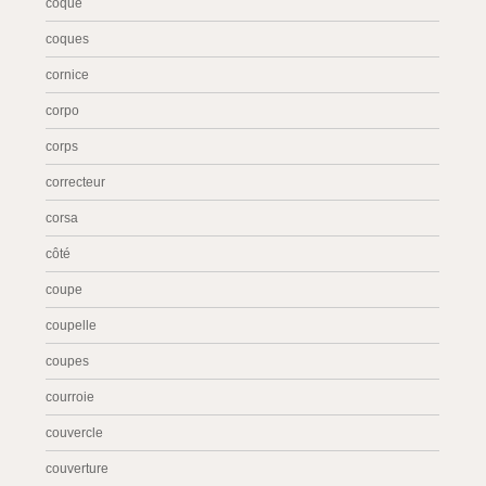
coque
coques
cornice
corpo
corps
correcteur
corsa
côté
coupe
coupelle
coupes
courroie
couvercle
couverture