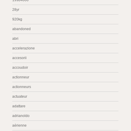
199b4000
28yr
920kg
abandoned
abri
accelerazione
accesorii
accoudoir
actionneur
actionneurs
actuateur
adattare
adrianoldo
aérienne