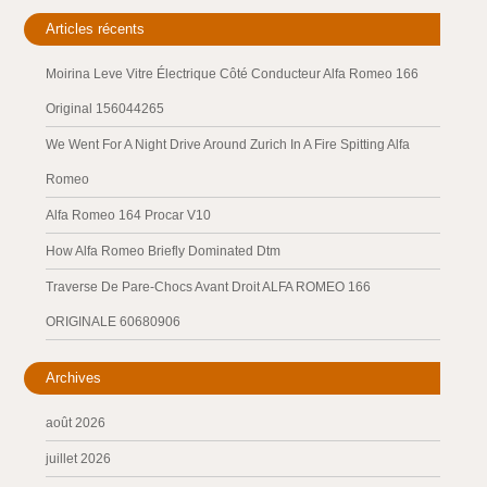
Articles récents
Moirina Leve Vitre Électrique Côté Conducteur Alfa Romeo 166
Original 156044265
We Went For A Night Drive Around Zurich In A Fire Spitting Alfa
Romeo
Alfa Romeo 164 Procar V10
How Alfa Romeo Briefly Dominated Dtm
Traverse De Pare-Chocs Avant Droit ALFA ROMEO 166
ORIGINALE 60680906
Archives
août 2026
juillet 2026