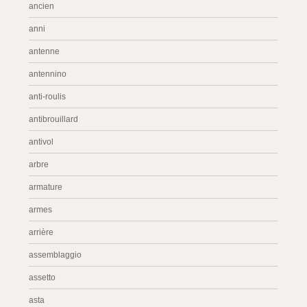
ancien
anni
antenne
antennino
anti-roulis
antibrouillard
antivol
arbre
armature
armes
arrière
assemblaggio
assetto
asta