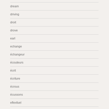
dream
driving
droit
drove
earl
echange
échangeur
écouteurs
écrit
écriture
écrous
écussons
eflexfuel