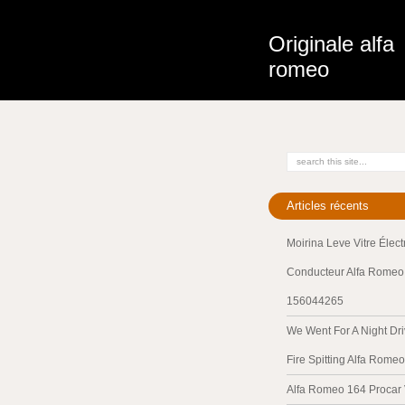
Originale alfa
romeo
Articles récents
Moirina Leve Vitre Élec
Conducteur Alfa Romeo 
156044265
We Went For A Night Dri
Fire Spitting Alfa Romeo
Alfa Romeo 164 Procar