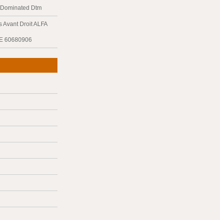
y Dominated Dtm
 Avant Droit ALFA
E 60680906