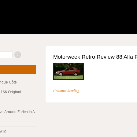
Motorweek Retro Review 88 Alfa
trique Côté
Continue Reading
166 Original
ve Around Zurich In A
 V10