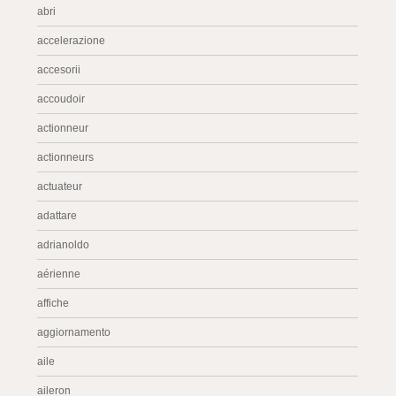
abri
accelerazione
accesorii
accoudoir
actionneur
actionneurs
actuateur
adattare
adrianoldo
aérienne
affiche
aggiornamento
aile
aileron