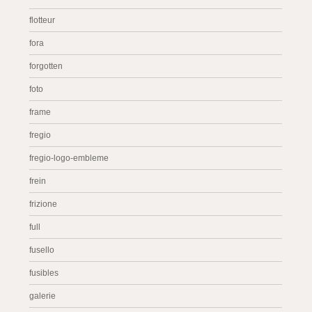
flotteur
fora
forgotten
foto
frame
fregio
fregio-logo-embleme
frein
frizione
full
fusello
fusibles
galerie