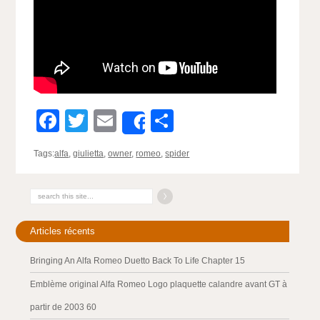
Facebook
Twitter
Email
Partager
Share
Tags:
alfa
,
giulietta
,
owner
,
romeo
,
spider
Articles récents
Bringing An Alfa Romeo Duetto Back To Life Chapter 15
Emblème original Alfa Romeo Logo plaquette calandre avant GT à
partir de 2003 60