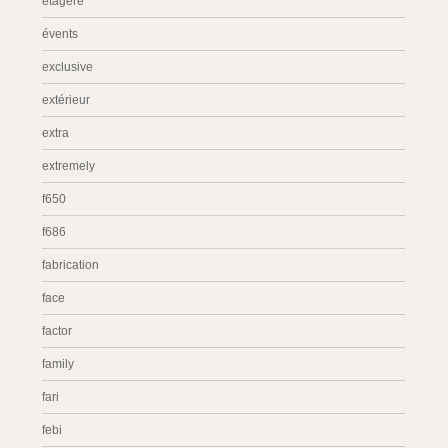
étagère
évents
exclusive
extérieur
extra
extremely
f650
f686
fabrication
face
factor
family
fari
febi