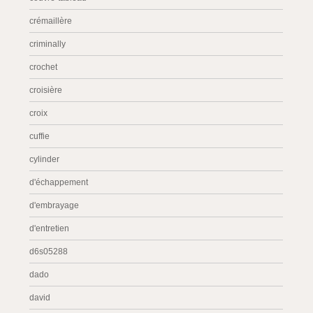
crémaillère
criminally
crochet
croisière
croix
cuffie
cylinder
d'échappement
d'embrayage
d'entretien
d6s05288
dado
david