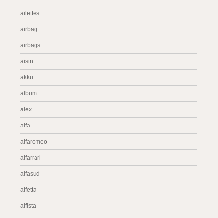
ailettes
airbag
airbags
aisin
akku
album
alex
alfa
alfaromeo
alfarrari
alfasud
alfetta
alfista