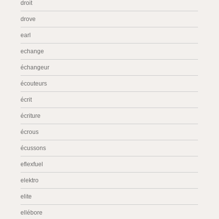
droit
drove
earl
echange
échangeur
écouteurs
écrit
écriture
écrous
écussons
eflexfuel
elektro
elite
ellébore