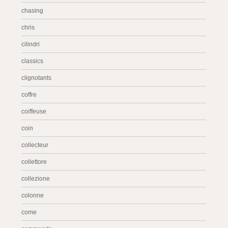
chasing
chris
cilindri
classics
clignotants
coffre
coiffeuse
coin
collecteur
collettore
collezione
colonne
come