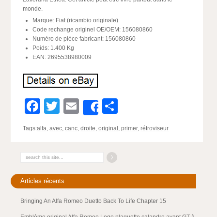
monde.
Marque: Fiat (ricambio originale)
Code rechange originel OE/OEM: 156080860
Numéro de pièce fabricant: 156080860
Poids: 1.400 Kg
EAN: 2695538980009
Facebook
Twitter
Email
Partager
Share
Tags:
alfa
,
avec
,
canc
,
droite
,
original
,
primer
,
rétroviseur
Articles récents
Bringing An Alfa Romeo Duetto Back To Life Chapter 15