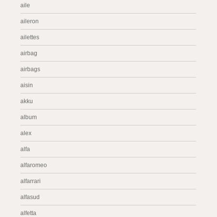
aile
aileron
ailettes
airbag
airbags
aisin
akku
album
alex
alfa
alfaromeo
alfarrari
alfasud
alfetta