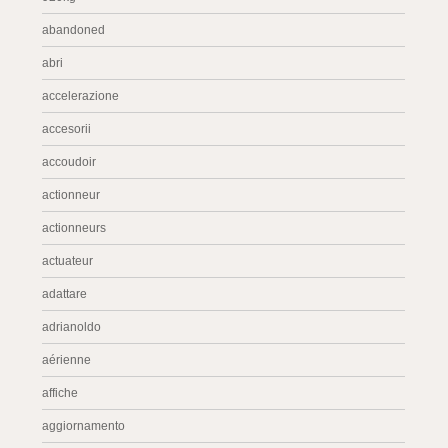
abandoned
abri
accelerazione
accesorii
accoudoir
actionneur
actionneurs
actuateur
adattare
adrianoldo
aérienne
affiche
aggiornamento