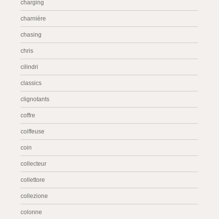
charging
charnière
chasing
chris
cilindri
classics
clignotants
coffre
coiffeuse
coin
collecteur
collettore
collezione
colonne