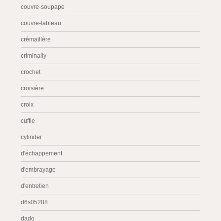
couvre-soupape
couvre-tableau
crémaillère
criminally
crochet
croisière
croix
cuffie
cylinder
d'échappement
d'embrayage
d'entretien
d6s05288
dado