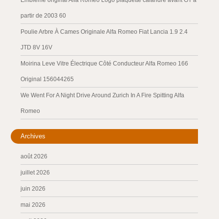
Emblème original Alfa Romeo Logo plaquette calandre avant GT à
partir de 2003 60
Poulie Arbre À Cames Originale Alfa Romeo Fiat Lancia 1.9 2.4
JTD 8V 16V
Moirina Leve Vitre Électrique Côté Conducteur Alfa Romeo 166
Original 156044265
We Went For A Night Drive Around Zurich In A Fire Spitting Alfa
Romeo
Archives
août 2026
juillet 2026
juin 2026
mai 2026