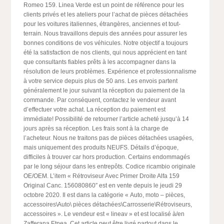
Romeo 159. Linea Verde est un point de référence pour les
clients privés et les ateliers pour l’achat de pièces détachées
pour les voitures italiennes, étrangères, anciennes et tout-
terrain. Nous travaillons depuis des années pour assurer les
bonnes conditions de vos véhicules. Notre objectif a toujours
été la satisfaction de nos clients, qui nous apprécient en tant
que consultants fiables prêts à les accompagner dans la
résolution de leurs problèmes. Expérience et professionnalisme
à votre service depuis plus de 50 ans. Les envois partent
généralement le jour suivant la réception du paiement de la
commande. Par conséquent, contactez le vendeur avant
d’effectuer votre achat. La réception du paiement est
immédiate! Possibilité de retourner l’article acheté jusqu’à 14
jours après sa réception. Les frais sont à la charge de
l’acheteur. Nous ne traitons pas de pièces détachées usagées,
mais uniquement des produits NEUFS. Détails d’époque,
difficiles à trouver car hors production. Certains endommagés
par le long séjour dans les entrepôts. Codice ricambio originale
OE/OEM. L’item « Rétroviseur Avec Primer Droite Alfa 159
Original Canc. 156080860″ est en vente depuis le jeudi 29
octobre 2020. Il est dans la catégorie « Auto, moto – pièces,
accessoires\Auto\ pièces détachées\Carrosserie\Rétroviseurs,
accessoires ». Le vendeur est « lineav » et est localisé à/en
Zafferana Etnea. Cet article peut être livré partout dans le