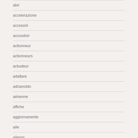
abri
accelerazione
accesorii
accoudoir
actionneur
actionneurs
actuateur
adattare
adrianoldo
aérienne
affiche
aggiornamento
aile
aileron