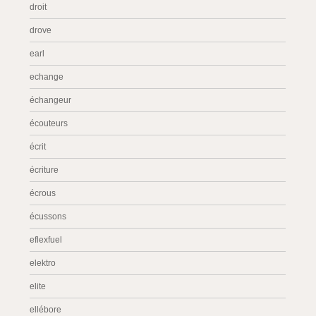
droit
drove
earl
echange
échangeur
écouteurs
écrit
écriture
écrous
écussons
eflexfuel
elektro
elite
ellébore