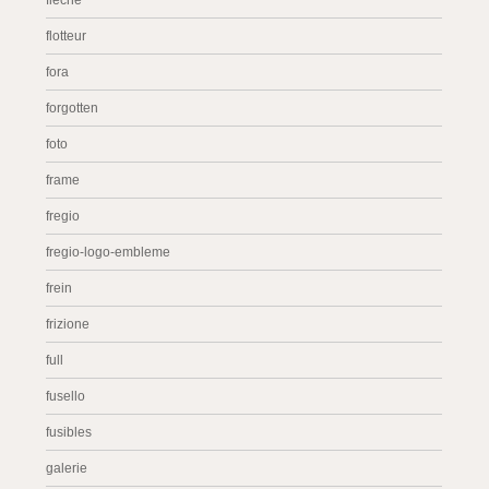
flèche
flotteur
fora
forgotten
foto
frame
fregio
fregio-logo-embleme
frein
frizione
full
fusello
fusibles
galerie