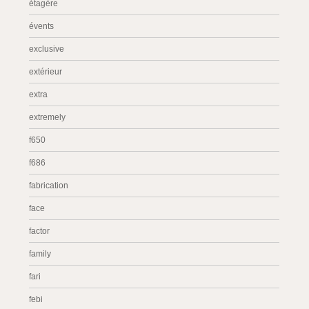
étagère
évents
exclusive
extérieur
extra
extremely
f650
f686
fabrication
face
factor
family
fari
febi