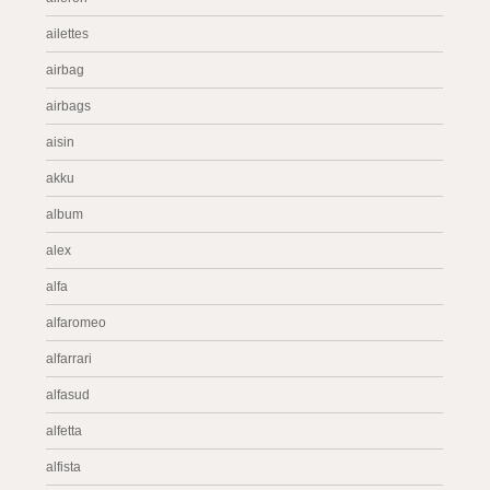
ailettes
airbag
airbags
aisin
akku
album
alex
alfa
alfaromeo
alfarrari
alfasud
alfetta
alfista