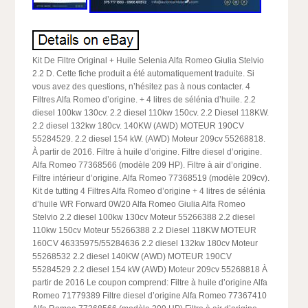
Kit De Filtre Original + Huile Selenia Alfa Romeo Giulia Stelvio
2.2 D. Cette fiche produit a été automatiquement traduite. Si
vous avez des questions, n’hésitez pas à nous contacter. 4
Filtres Alfa Romeo d’origine. + 4 litres de sélénia d’huile. 2.2
diesel 100kw 130cv. 2.2 diesel 110kw 150cv. 2.2 Diesel 118KW.
2.2 diesel 132kw 180cv. 140KW (AWD) MOTEUR 190CV
55284529. 2.2 diesel 154 kW. (AWD) Moteur 209cv 55268818.
À partir de 2016. Filtre à huile d’origine. Filtre diesel d’origine.
Alfa Romeo 77368566 (modèle 209 HP). Filtre à air d’origine.
Filtre intérieur d’origine. Alfa Romeo 77368519 (modèle 209cv).
Kit de tutting 4 Filtres Alfa Romeo d’origine + 4 litres de sélénia
d’huile WR Forward 0W20 Alfa Romeo Giulia Alfa Romeo
Stelvio 2.2 diesel 100kw 130cv Moteur 55266388 2.2 diesel
110kw 150cv Moteur 55266388 2.2 Diesel 118KW MOTEUR
160CV 46335975/55284636 2.2 diesel 132kw 180cv Moteur
55268532 2.2 diesel 140KW (AWD) MOTEUR 190CV
55284529 2.2 diesel 154 kW (AWD) Moteur 209cv 55268818 À
partir de 2016 Le coupon comprend: Filtre à huile d’origine Alfa
Romeo 71779389 Filtre diesel d’origine Alfa Romeo 77367410