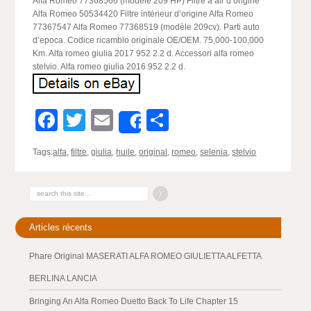
Alfa Romeo 77368566 (modèle 209 HP) Filtre à air d’origine
Alfa Romeo 50534420 Filtre intérieur d’origine Alfa Romeo
77367547 Alfa Romeo 77368519 (modèle 209cv). Parti auto
d’epoca. Codice ricambio originale OE/OEM. 75,000-100,000
Km. Alfa romeo giulia 2017 952 2.2 d. Accessori alfa romeo
stelvio. Alfa romeo giulia 2016 952 2.2 d.
Facebook
Twitter
Email
Partager
Share
Tags:
alfa
,
filtre
,
giulia
,
huile
,
original
,
romeo
,
selenia
,
stelvio
Articles récents
Phare Original MASERATI ALFA ROMEO GIULIETTA ALFETTA
BERLINA LANCIA
Bringing An Alfa Romeo Duetto Back To Life Chapter 15