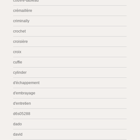
couvre-tableau
crémaillère
criminally
crochet
croisière
croix
cuffie
cylinder
d'échappement
d'embrayage
d'entretien
d6s05288
dado
david