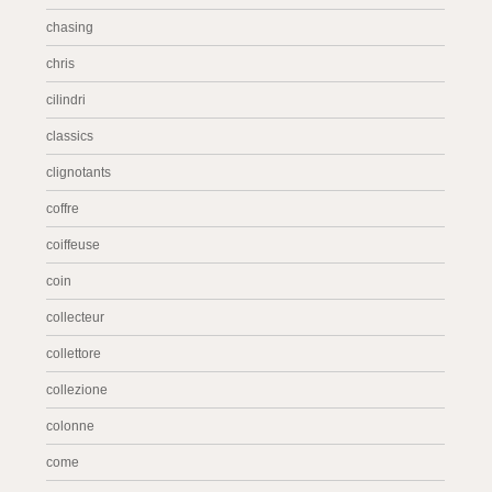
chasing
chris
cilindri
classics
clignotants
coffre
coiffeuse
coin
collecteur
collettore
collezione
colonne
come