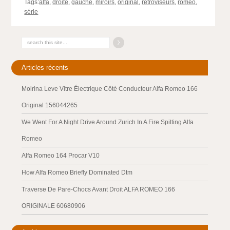
Tags:
alfa
,
droite
,
gauche
,
miroirs
,
original
,
rétroviseurs
,
romeo
,
série
Articles récents
Moirina Leve Vitre Électrique Côté Conducteur Alfa Romeo 166
Original 156044265
We Went For A Night Drive Around Zurich In A Fire Spitting Alfa
Romeo
Alfa Romeo 164 Procar V10
How Alfa Romeo Briefly Dominated Dtm
Traverse De Pare-Chocs Avant Droit ALFA ROMEO 166
ORIGINALE 60680906