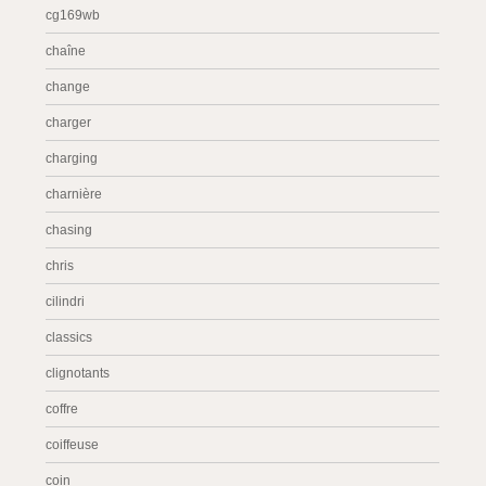
cg169wb
chaîne
change
charger
charging
charnière
chasing
chris
cilindri
classics
clignotants
coffre
coiffeuse
coin