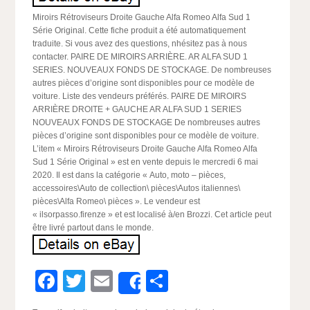
Miroirs Rétroviseurs Droite Gauche Alfa Romeo Alfa Sud 1
Série Original. Cette fiche produit a été automatiquement
traduite. Si vous avez des questions, nhésitez pas à nous
contacter. PAIRE DE MIROIRS ARRIÈRE. AR ALFA SUD 1
SERIES. NOUVEAUX FONDS DE STOCKAGE. De nombreuses
autres pièces d’origine sont disponibles pour ce modèle de
voiture. Liste des vendeurs préférés. PAIRE DE MIROIRS
ARRIÈRE DROITE + GAUCHE AR ALFA SUD 1 SERIES
NOUVEAUX FONDS DE STOCKAGE De nombreuses autres
pièces d’origine sont disponibles pour ce modèle de voiture.
L’item « Miroirs Rétroviseurs Droite Gauche Alfa Romeo Alfa
Sud 1 Série Original » est en vente depuis le mercredi 6 mai
2020. Il est dans la catégorie « Auto, moto – pièces,
accessoires\Auto de collection\ pièces\Autos italiennes\
pièces\Alfa Romeo\ pièces ». Le vendeur est
« ilsorpasso.firenze » et est localisé à/en Brozzi. Cet article peut
être livré partout dans le monde.
Facebook
Twitter
Email
Partager
Share