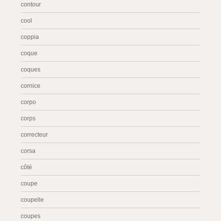
contour
cool
coppia
coque
coques
cornice
corpo
corps
correcteur
corsa
côté
coupe
coupelle
coupes