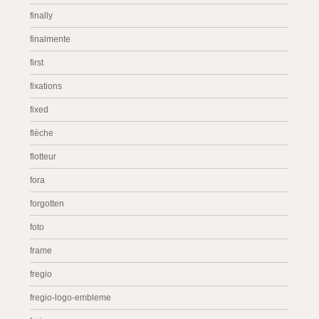
finally
finalmente
first
fixations
fixed
flèche
flotteur
fora
forgotten
foto
frame
fregio
fregio-logo-embleme