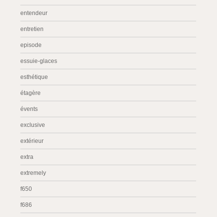
entendeur
entretien
episode
essuie-glaces
esthétique
étagère
évents
exclusive
extérieur
extra
extremely
f650
f686