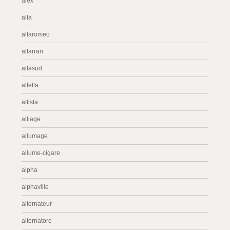
alex
alfa
alfaromeo
alfarrari
alfasud
alfetta
alfista
alliage
allumage
allume-cigare
alpha
alphaville
alternateur
alternatore