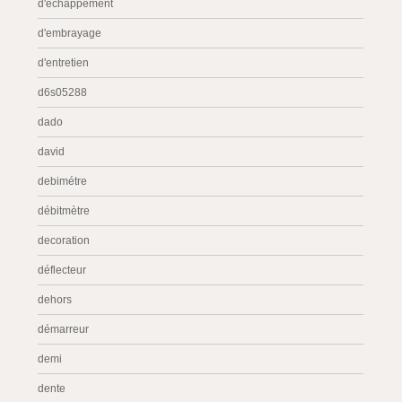
d'échappement
d'embrayage
d'entretien
d6s05288
dado
david
debimétre
débitmètre
decoration
déflecteur
dehors
démarreur
demi
dente