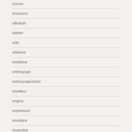
écrous
écussons
eflexfuel
elektro
elite
ellébore
emblème
embrayage
embrayagevolant
émetteur
engine
enjoliveurs
enseigne
ensemble