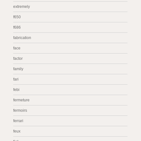
extremely
f650
f686
fabrication
face
factor
family
fari
febi
fermeture
fermoirs
ferrari
feux