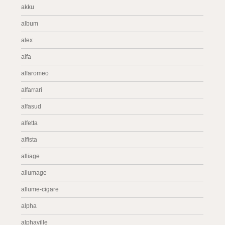
akku
album
alex
alfa
alfaromeo
alfarrari
alfasud
alfetta
alfista
alliage
allumage
allume-cigare
alpha
alphaville