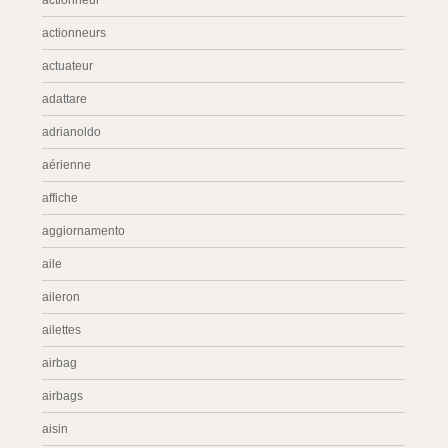
actionneur
actionneurs
actuateur
adattare
adrianoldo
aérienne
affiche
aggiornamento
aile
aileron
ailettes
airbag
airbags
aisin