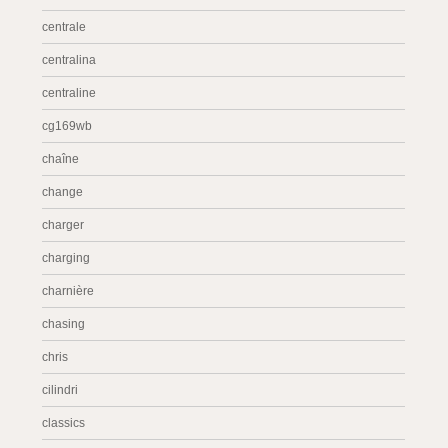
centrale
centralina
centraline
cg169wb
chaîne
change
charger
charging
charnière
chasing
chris
cilindri
classics