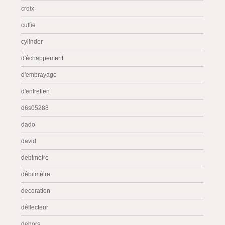
croix
cuffie
cylinder
d'échappement
d'embrayage
d'entretien
d6s05288
dado
david
debimétre
débitmètre
decoration
déflecteur
dehors