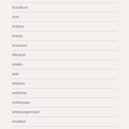
écouteurs
écrit
écriture
écrous
écussons
eflexfuel
elektro
elite
ellébore
emblème
embrayage
embrayagevolant
émetteur