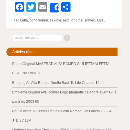
Facebook
Twitter
Email
Partager
Share
Tags:
alfa
,
conditionné
,
flexible
,
mito
,
original
,
romeo
,
tuyau
Articles récents
Phare Original MASERATI ALFA ROMEO GIULIETTA ALFETTA
BERLINA LANCIA
Bringing An Alfa Romeo Duetto Back To Life Chapter 15
Emblème original Alfa Romeo Logo plaquette calandre avant GT à
partir de 2003 60
Poulie Arbre À Cames Originale Alfa Romeo Fiat Lancia 1.9 2.4
JTD 8V 16V