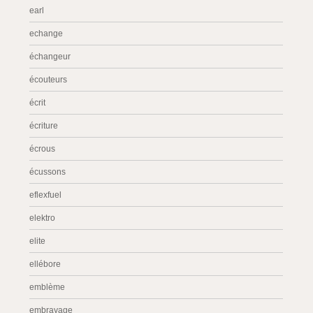
earl
echange
échangeur
écouteurs
écrit
écriture
écrous
écussons
eflexfuel
elektro
elite
ellébore
emblème
embrayage