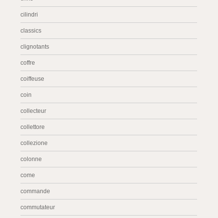
cilindri
classics
clignotants
coffre
coiffeuse
coin
collecteur
collettore
collezione
colonne
come
commande
commutateur