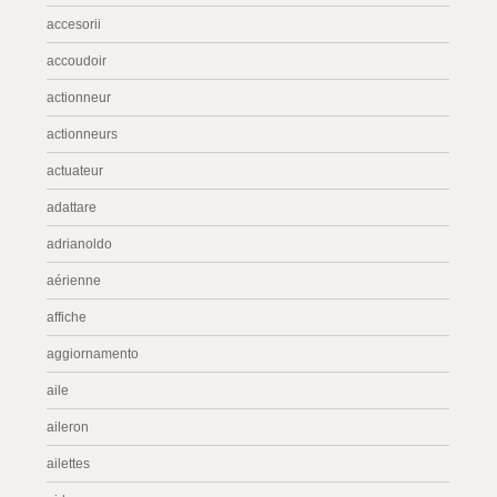
accesorii
accoudoir
actionneur
actionneurs
actuateur
adattare
adrianoldo
aérienne
affiche
aggiornamento
aile
aileron
ailettes