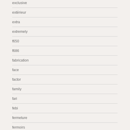
exclusive
extérieur
extra
extremely
f650
f686
fabrication
face
factor
family
fari
febi
fermeture
fermoirs