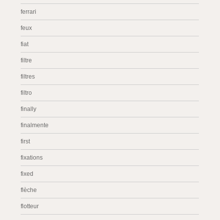
ferrari
feux
fiat
filtre
filtres
filtro
finally
finalmente
first
fixations
fixed
flèche
flotteur