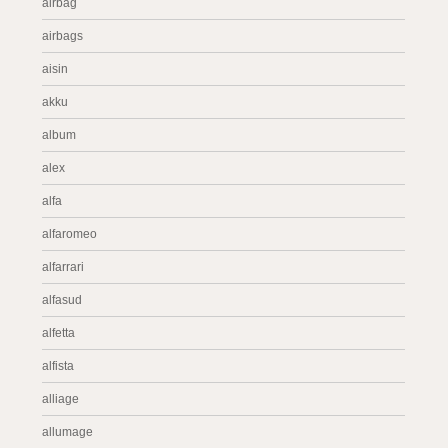
airbag
airbags
aisin
akku
album
alex
alfa
alfaromeo
alfarrari
alfasud
alfetta
alfista
alliage
allumage