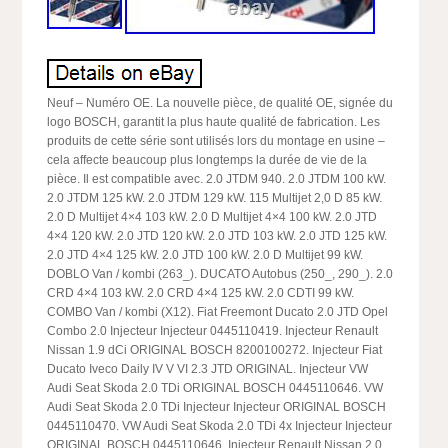
Neuf – Numéro OE. La nouvelle pièce, de qualité OE, signée du
logo BOSCH, garantit la plus haute qualité de fabrication. Les
produits de cette série sont utilisés lors du montage en usine –
cela affecte beaucoup plus longtemps la durée de vie de la
pièce. Il est compatible avec. 2.0 JTDM 940. 2.0 JTDM 100 kW.
2.0 JTDM 125 kW. 2.0 JTDM 129 kW. 115 Multijet 2,0 D 85 kW.
2.0 D Multijet 4×4 103 kW. 2.0 D Multijet 4×4 100 kW. 2.0 JTD
4×4 120 kW. 2.0 JTD 120 kW. 2.0 JTD 103 kW. 2.0 JTD 125 kW.
2.0 JTD 4×4 125 kW. 2.0 JTD 100 kW. 2.0 D Multijet 99 kW.
DOBLO Van / kombi (263_). DUCATO Autobus (250_, 290_). 2.0
CRD 4×4 103 kW. 2.0 CRD 4×4 125 kW. 2.0 CDTI 99 kW.
COMBO Van / kombi (X12). Fiat Freemont Ducato 2.0 JTD Opel
Combo 2.0 Injecteur Injecteur 0445110419. Injecteur Renault
Nissan 1.9 dCi ORIGINAL BOSCH 8200100272. Injecteur Fiat
Ducato Iveco Daily IV V VI 2.3 JTD ORIGINAL. Injecteur VW
Audi Seat Skoda 2.0 TDi ORIGINAL BOSCH 0445110646. VW
Audi Seat Skoda 2.0 TDi Injecteur Injecteur ORIGINAL BOSCH
0445110470. VW Audi Seat Skoda 2.0 TDi 4x Injecteur Injecteur
ORIGINAL BOSCH 0445110646. Injecteur Renault Nissan 2.0