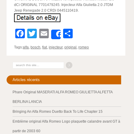
dCi ORIGINAL 7701479245. Injecteur Alfa Giulietta 2.0 JTDM
Jeep Renegade 2.0 CRDi 0445110419.
Facebook
Twitter
Email
Partager
Share
Tags:
alfa
,
bosch
,
fiat
,
injecteur
,
original
,
romeo
Articles récents
Phare Original MASERATI ALFA ROMEO GIULIETTA ALFETTA
BERLINA LANCIA
Bringing An Alfa Romeo Duetto Back To Life Chapter 15
Emblème original Alfa Romeo Logo plaquette calandre avant GT à
partir de 2003 60