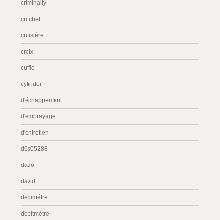
criminally
crochet
croisière
croix
cuffie
cylinder
d'échappement
d'embrayage
d'entretien
d6s05288
dado
david
debimétre
débitmètre