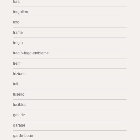
fora
forgotten
foto
frame
fregio
fregio-logo-embleme
frein
frizione
full
fusello
fusibles
galerie
garage
garde-boue