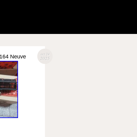
oct 24
o 164 Neuve
2025