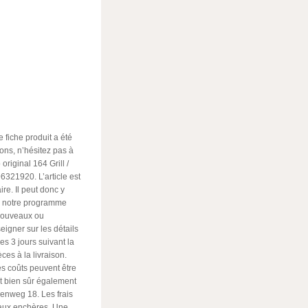
 fiche produit a été
ons, n’hésitez pas à
original 164 Grill /
321920. L’article est
re. Il peut donc y
s notre programme
 nouveaux ou
eigner sur les détails
s 3 jours suivant la
es à la livraison.
es coûts peuvent être
t bien sûr également
enweg 18. Les frais
e aux enchères. Une