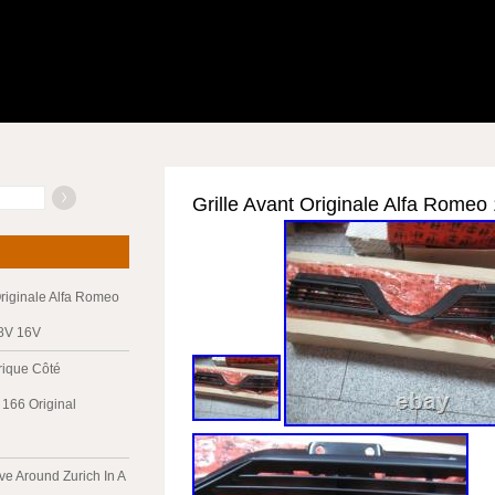
Grille Avant Originale Alfa Rome
riginale Alfa Romeo
 8V 16V
trique Côté
166 Original
ve Around Zurich In A