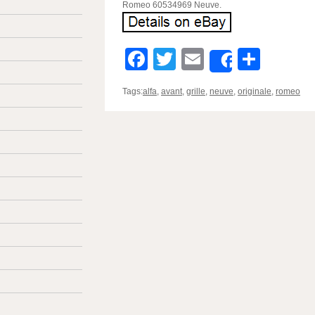
Romeo 60534969 Neuve.
Facebook
Twitter
Email
Parta
Share
Tags:
alfa
,
avant
,
grille
,
neuve
,
originale
,
romeo