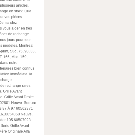
plusieurs articles.
ange en stock. Que
ur vos pièces
, Demandez
 vous aider en très
ièces de rechange
nos jours pour tous
es modèles. Montréal,
Sprint, Sud, 75, 90, 33,
, 166, Mito, 159,
 dans notre
rtenaires bien connus
lation immédiate, la
 charge
 de rechange rares
. Grille Avant
. Grille Avant Droite
902801 Neuve. Serrure
De 87 À 97 60562371
5 1610054058 Neuve.
pider 105 60507023
Série Grille Avant
ère Originale Alfa