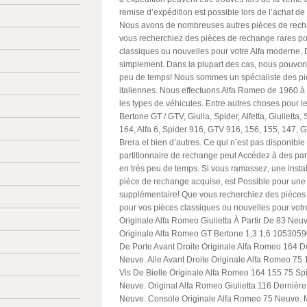
remise d’expédition est possible lors de l’achat de 
Nous avons de nombreuses autres pièces de rech
vous recherchiez des pièces de rechange rares po
classiques ou nouvelles pour votre Alfa moderne
simplement. Dans la plupart des cas, nous pouvons
peu de temps! Nous sommes un spécialiste des p
italiennes. Nous effectuons Alfa Romeo de 1960 à 
les types de véhicules. Entre autres choses pour l
Bertone GT / GTV, Giulia, Spider, Alfetta, Giulietta, 
164, Alfa 6, Spider 916, GTV 916, 156, 155, 147, GT
Brera et bien d’autres. Ce qui n’est pas disponible
partitionnaire de rechange peut Accédez à des pa
en très peu de temps. Si vous ramassez, une instal
pièce de rechange acquise, est Possible pour une
supplémentaire! Que vous recherchiez des pièces
pour vos pièces classiques ou nouvelles pour votre
Originale Alfa Romeo Giulietta À Partir De 83 Neuve
Originale Alfa Romeo GT Bertone 1,3 1,6 105305
De Porte Avant Droite Originale Alfa Romeo 164 
Neuve. Aile Avant Droite Originale Alfa Romeo 7
Vis De Bielle Originale Alfa Romeo 164 155 75 S
Neuve. Original Alfa Romeo Giulietta 116 Dernière 
Neuve. Console Originale Alfa Romeo 75 Neuve. M