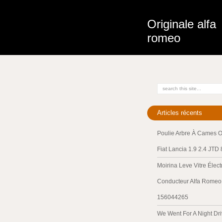
Originale alfa
romeo
Articles récents
Poulie Arbre À Cames O
Fiat Lancia 1.9 2.4 JTD
Moirina Leve Vitre Élec
Conducteur Alfa Romeo 
156044265
We Went For A Night Dri