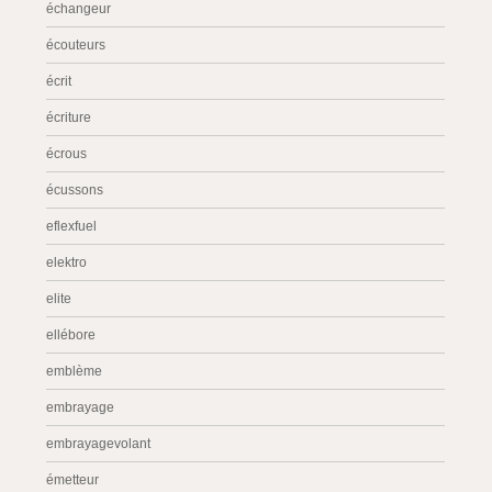
échangeur
écouteurs
écrit
écriture
écrous
écussons
eflexfuel
elektro
elite
ellébore
emblème
embrayage
embrayagevolant
émetteur