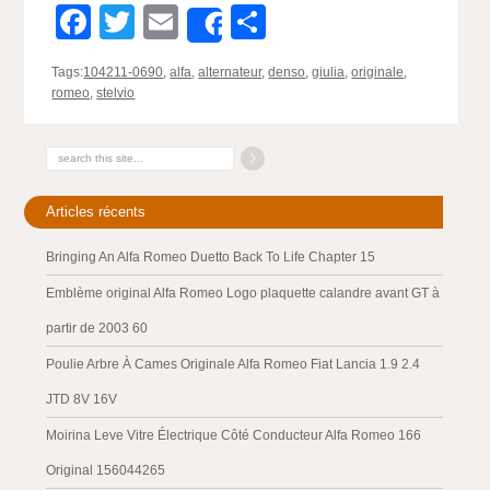
Facebook
Twitter
Email
Partager
Share
Tags:
104211-0690
,
alfa
,
alternateur
,
denso
,
giulia
,
originale
,
romeo
,
stelvio
Articles récents
Bringing An Alfa Romeo Duetto Back To Life Chapter 15
Emblème original Alfa Romeo Logo plaquette calandre avant GT à
partir de 2003 60
Poulie Arbre À Cames Originale Alfa Romeo Fiat Lancia 1.9 2.4
JTD 8V 16V
Moirina Leve Vitre Électrique Côté Conducteur Alfa Romeo 166
Original 156044265