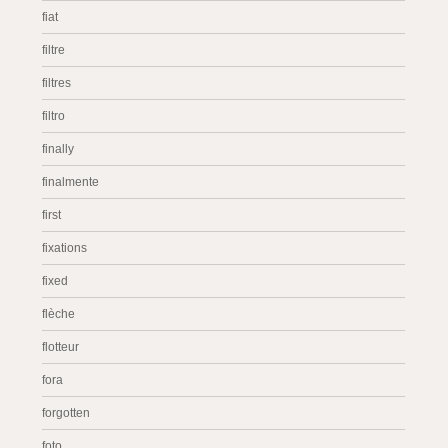
fiat
filtre
filtres
filtro
finally
finalmente
first
fixations
fixed
flèche
flotteur
fora
forgotten
foto