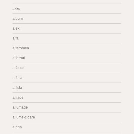
akku
album
alex
alfa
alfaromeo
alfarrari
alfasud
alfetta
alfista
alliage
allumage
allume-cigare
alpha