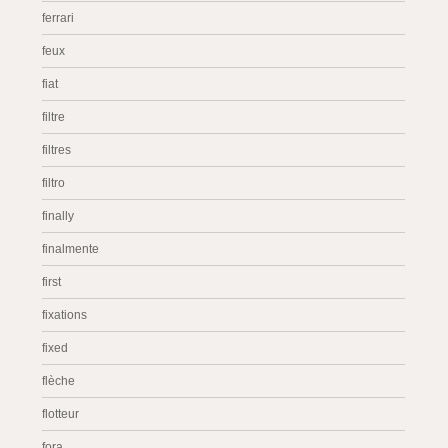
ferrari
feux
fiat
filtre
filtres
filtro
finally
finalmente
first
fixations
fixed
flèche
flotteur
fora