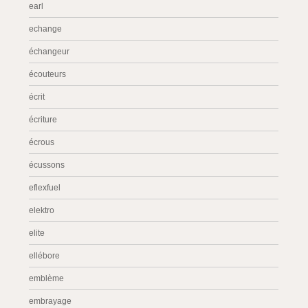
earl
echange
échangeur
écouteurs
écrit
écriture
écrous
écussons
eflexfuel
elektro
elite
ellébore
emblème
embrayage