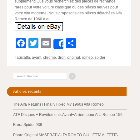
supplément! Que vous recherchiez des pièces de rechange
rares pour votre voiture classique ou des pièces neuves pour
votre Alfa moderne, Nous proposons des pièces détachées Alfa
Romeo de 1960 à au.
Facebook
Twitter
Email
Partager
Share
Tags:
alfa
,
avant
,
chrome
,
droit
,
original
,
romeo
,
spider
Articles récents
The Alfa Returns I Finally Fixed My 1960s Alfa Romeo
ATE Disques + Revêtements Avant+Arrière pour Alfa Romeo 159
Brera Spider 939
Phare Original MASERATI ALFA ROMEO GIULIETTA ALFETTA