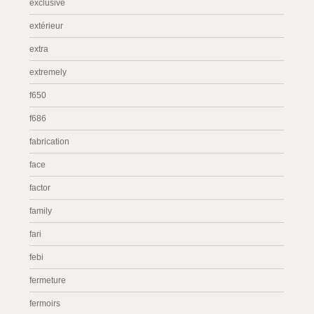
exclusive
extérieur
extra
extremely
f650
f686
fabrication
face
factor
family
fari
febi
fermeture
fermoirs