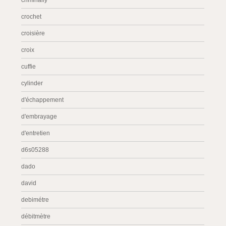
criminally
crochet
croisière
croix
cuffie
cylinder
d'échappement
d'embrayage
d'entretien
d6s05288
dado
david
debimétre
débitmètre