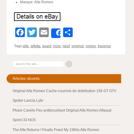
Marque: Alfa Romeo
Facebook
Twitter
Email
Partager
Share
Tags:
alfa
,
alfetta
,
avant
,
croix
,
neuf
,
original
,
romeo
,
traverse
Articles récents
Original Alfa Romeo Cache-courroie de distribution 156 GT GTV
Spider Lancia Lybr
Phare Carello Feu antibrouillard Original Alfa Romeo Alfasud
Sprint 33 NOS
The Alfa Returns I Finally Fixed My 1960s Alfa Romeo