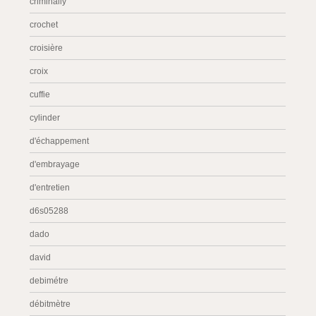
criminally
crochet
croisière
croix
cuffie
cylinder
d'échappement
d'embrayage
d'entretien
d6s05288
dado
david
debimétre
débitmètre