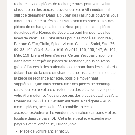
recherchiez des pièces de rechange rares pour votre voiture
classique ou des pièces neuves pour votre Alfa moderne, il
suffit de demander. Dans la plupart des cas, nous pouvons vous
aider dans un délai très court! Nous sommes spécialistes des
pièces de rechange italiennes. Nous proposons des pièces
détachées Alfa Romeo de 1960 à aujourd’hui pour tous les
types de véhicules. Entre autres pour les modèles. Montréal,
Bertone Gt/Gtv, Giulia, Spider, Alfetta, Giulietta, Sprint, Sud, 75,
90, 33, 164, Alfa 6, Spider 916, Gtv 916, 156, 155, 147, Gt, 166,
Mito, 159, Brera et bien d’autres. Ce qui n’est pas disponible
dans notre entrepôt de pièces de rechange, nous pouvons
grâce à l’accès à des partenaires de renom dans les plus brefs
délais. Lors de la prise en charge d’une installation immédiate,
la pièce de rechange achetée, possible moyennant
supplément! Que vous recherchiez des pièces de rechange
rares pour votre voiture classique ou des pièces neuves pour
votre Alfa moderne, Nous proposons des pièces détachées Alfa
Romeo de 1960 à au. Cet item est dans la catégorie « Auto,
moto – pièces, accessoires\Automobile : pièces et
accessoires\Autres ». Le vendeur est « italien-car-parts » et est
localisé dans ce pays: DE. Cet article peut être expédié aux
pays suivants: Amérique, Europe, Asie.
Pièce de voiture ancienne: Oui