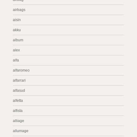
airbags
aisin
akku
album
alex
alfa
alfaromeo
alfarrari
alfasud
alfetta
alfista
alliage
allumage