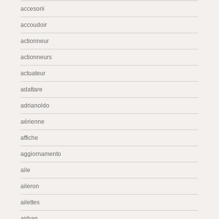
accesorii
accoudoir
actionneur
actionneurs
actuateur
adattare
adrianoldo
aérienne
affiche
aggiornamento
aile
aileron
ailettes
airbag