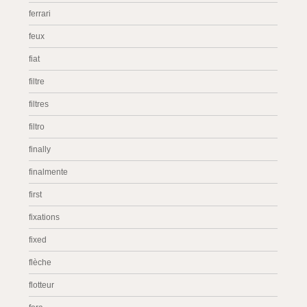
ferrari
feux
fiat
filtre
filtres
filtro
finally
finalmente
first
fixations
fixed
flèche
flotteur