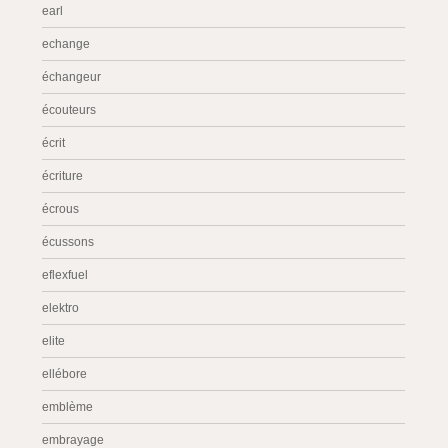
earl
echange
échangeur
écouteurs
écrit
écriture
écrous
écussons
eflexfuel
elektro
elite
ellébore
emblème
embrayage