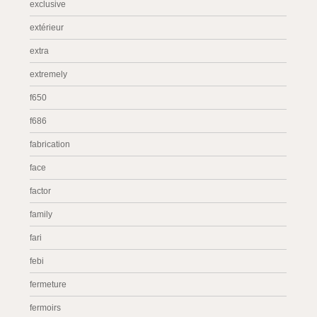
exclusive
extérieur
extra
extremely
f650
f686
fabrication
face
factor
family
fari
febi
fermeture
fermoirs