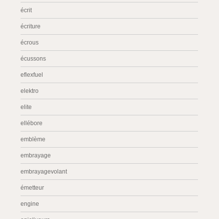
écrit
écriture
écrous
écussons
eflexfuel
elektro
elite
ellébore
emblème
embrayage
embrayagevolant
émetteur
engine