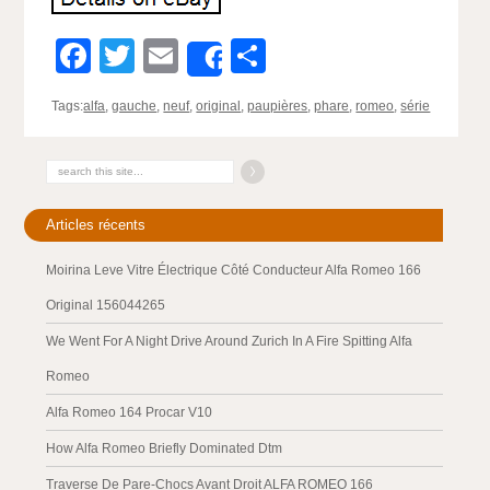
Facebook
Twitter
Email
Partager
Share
Tags:
alfa
,
gauche
,
neuf
,
original
,
paupières
,
phare
,
romeo
,
série
Articles récents
Moirina Leve Vitre Électrique Côté Conducteur Alfa Romeo 166
Original 156044265
We Went For A Night Drive Around Zurich In A Fire Spitting Alfa
Romeo
Alfa Romeo 164 Procar V10
How Alfa Romeo Briefly Dominated Dtm
Traverse De Pare-Chocs Avant Droit ALFA ROMEO 166