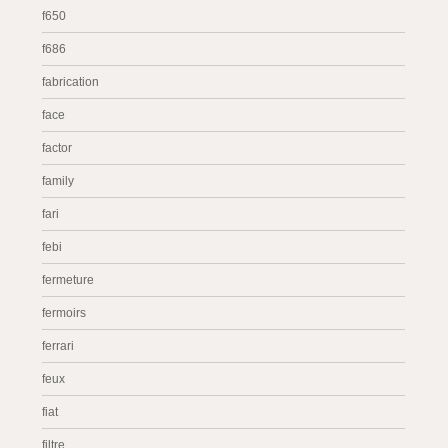
f650
f686
fabrication
face
factor
family
fari
febi
fermeture
fermoirs
ferrari
feux
fiat
filtre