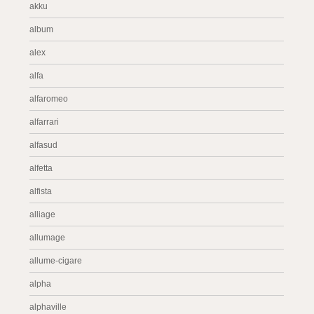
akku
album
alex
alfa
alfaromeo
alfarrari
alfasud
alfetta
alfista
alliage
allumage
allume-cigare
alpha
alphaville