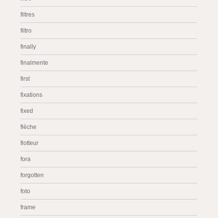
filtres
filtro
finally
finalmente
first
fixations
fixed
flèche
flotteur
fora
forgotten
foto
frame