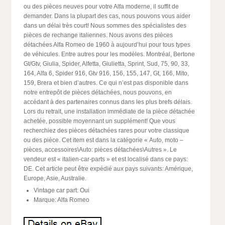
ou des pièces neuves pour votre Alfa moderne, il suffit de
demander. Dans la plupart des cas, nous pouvons vous aider
dans un délai très court! Nous sommes des spécialistes des
pièces de rechange italiennes. Nous avons des pièces
détachées Alfa Romeo de 1960 à aujourd’hui pour tous types
de véhicules. Entre autres pour les modèles. Montréal, Bertone
Gt/Gtv, Giulia, Spider, Alfetta, Giulietta, Sprint, Sud, 75, 90, 33,
164, Alfa 6, Spider 916, Gtv 916, 156, 155, 147, Gt, 166, Mito,
159, Brera et bien d’autres. Ce qui n’est pas disponible dans
notre entrepôt de pièces détachées, nous pouvons, en
accédant à des partenaires connus dans les plus brefs délais.
Lors du retrait, une installation immédiate de la pièce détachée
achetée, possible moyennant un supplément! Que vous
recherchiez des pièces détachées rares pour votre classique
ou des pièce. Cet item est dans la catégorie « Auto, moto –
pièces, accessoires\Auto: pièces détachées\Autres ». Le
vendeur est « italien-car-parts » et est localisé dans ce pays:
DE. Cet article peut être expédié aux pays suivants: Amérique,
Europe, Asie, Australie.
Vintage car part: Oui
Marque: Alfa Romeo