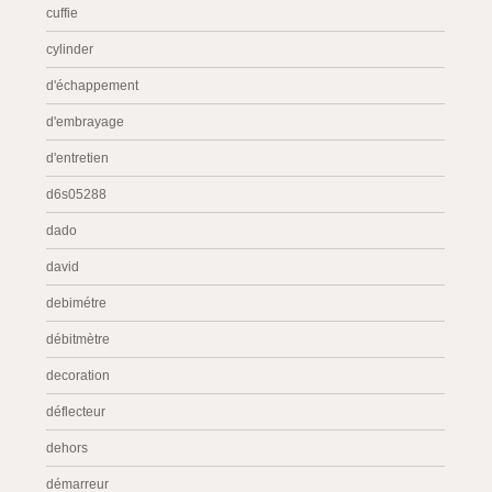
cuffie
cylinder
d'échappement
d'embrayage
d'entretien
d6s05288
dado
david
debimétre
débitmètre
decoration
déflecteur
dehors
démarreur