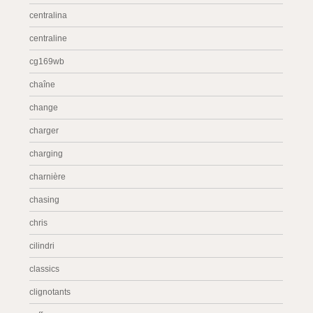
centralina
centraline
cg169wb
chaîne
change
charger
charging
charnière
chasing
chris
cilindri
classics
clignotants