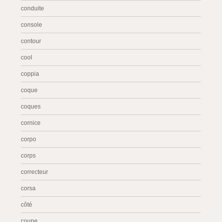
conduite
console
contour
cool
coppia
coque
coques
cornice
corpo
corps
correcteur
corsa
côté
coupe